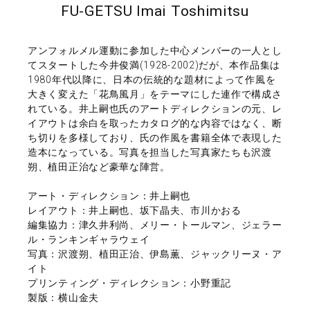
FU-GETSU Imai Toshimitsu
アンフォルメル運動に参加した中心メンバーの一人とし
てスタートした今井俊満(1928-2002)だが、本作品集は
1980年代以降に、日本の伝統的な題材によって作風を
大きく変えた「花鳥風月」をテーマにした連作で構成さ
れている。井上嗣也氏のアートディレクションの元、レ
イアウトは余白を取ったカタログ的な内容ではなく、断
ち切りを多様しており、氏の作風を書籍全体で表現した
造本になっている。写真を担当した写真家たちも沢渡
朔、植田正治など豪華な陣営。
アート・ディレクション：井上嗣也
レイアウト：井上嗣也、坂下晶夫、市川かおる
編集協力：津久井利尚、メリー・トールマン、ジェラー
ル・ランキンギャラウェイ
写真：沢渡朔、植田正治、伊島薫、ジャックリーヌ・ア
イト
プリンティング・ディレクション：小野重記
製版：横山金夫