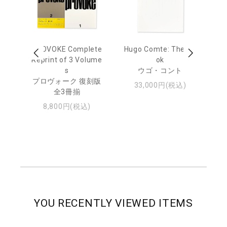
age
PROVOKE Complete
Hugo Comte: The Bo
M
 20
Reprint of 3 Volume
ok
Th
s
ウゴ・コント
ジュ
プロヴォーク 復刻版
33,000円(税込)
全3冊揃
8,800円(税込)
YOU RECENTLY VIEWED ITEMS