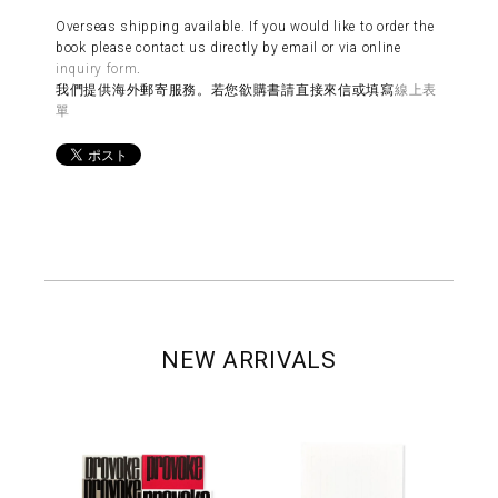
Overseas shipping available. If you would like to order the
book please contact us directly by email or via online
inquiry form
.
我們提供海外郵寄服務。若您欲購書請直接來信或填寫
線上表
單
NEW ARRIVALS