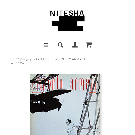
ー
ファッション FASHION
>
アルマーニ ARMANI
ー
1990s