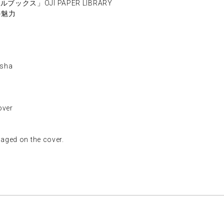
クス」OJI PAPER LIBRARY
の魅力
sha
ver
ed on the cover.