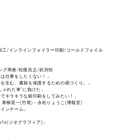
ス
加工/インラインフォイラー印刷/コールドフォイル
ング商會/松蔭浩之/岩渕恒
とは仕事をしたくない！」
感を生む、書籍を保護するための函づくり。」
しゃれた車"に負けた」
ーでキラキラな銀印刷をしてみたい！」
青柳晃一(竹尾)・永松りょうこ(博報堂)
ザインチーム」
afia(ジオグラフィア)」
」