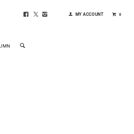
MY ACCOUNT
0
UMN