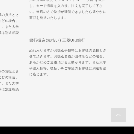
し、カード情報を入力後、注文を完了して下さ
)
い。当店の方で決済が確認できましたら速やかに
様の負担とさ
商品を発送いたします。
などの場合、
す。また大学
様は別途相談
銀行振込(先払い) 三菱UFJ銀行
恐れ入りますがお振込手数料はお客様の負担とさ
せて頂きます。お振込名義が団体名などの場合、
あらかじめご連絡頂けると助かります。また大学
や法人様等、後払いをご希望のお客様は別途相談
様の負担とさ
に応じます。
などの場合、
す。また大学
様は別途相談