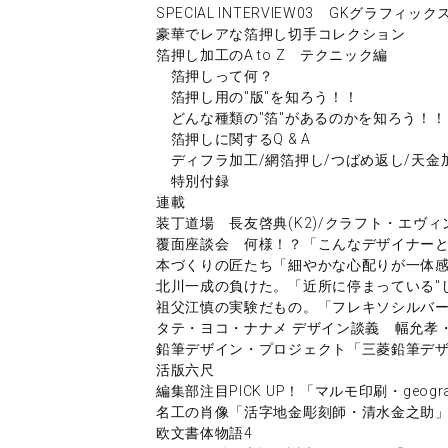
SPECIAL INTERVIEW03 GKグラフィック
豪華でレアな箔押し切手コレクション
箔押し加工のA to Z テクニック編
箔押しって何？
箔押し用の"版"を知ろう！！
どんな種類の"箔"があるのかを知ろう！！
箔押しに関するQ & A
ディフラ加工/網箔押し/つばめ返し/天金
特別付録
連載
装丁道場 長友啓典(K2)/クラフト・エヴィ
覆面座談会 何様！？「こんなデザイナー
本づくりの匠たち「細やかな心配りが一体
北川一成の負けた。「近所に停まっている"
祖父江慎の実験だもの。「フレキソシルバ
タテ・ヨコ・ナナメ デザイン談義 幅允孝・
鉛筆デザイン・プロジェクト「三菱鉛筆デ
活版六尺
編集部注目PICK UP！「マルモ印刷・geogr
名工の肖像「活字地金彫刻師・清水金之助
欧文書体物語4