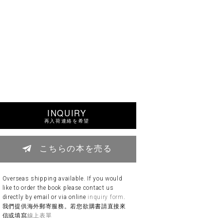
INQUIRY
再入荷連絡を希望
こちらの本を売る
Overseas shipping available. If you would
like to order the book please contact us
directly by email or via online
inquiry form
.
我們提供海外郵寄服務。若您欲購書請直接來
信或填寫
線上表單