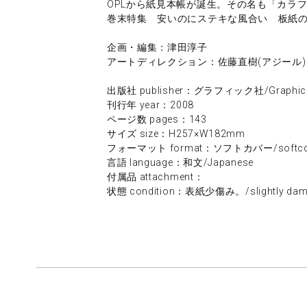
OPLから紙見本帳が誕生。その名も「カラフルブッ
巻末特集 安いのにステキな風合い 板紙
企画・編集：津田淳子
アートディレクション：佐藤直樹(アジール)
出版社 publisher：グラフィック社/Graphic
刊行年 year：2008
ページ数 pages：143
サイズ size：H257×W182mm
フォーマット format：ソフトカバー/softco
言語 language：和文/Japanese
付属品 attachment：
状態 condition：表紙少傷み。/slightly damag