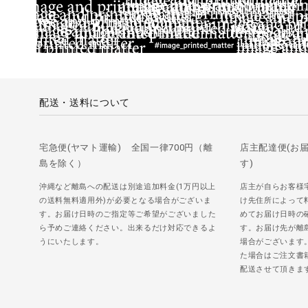
配送・送料について
宅急便(ヤマト運輸) 全国一律700円（離
店主配達便(お
島を除く）
す)
沖縄など離島への配送は別途追加料金(1万円以上
店主が自らお客様
の送料無料適用外)が必要となる場合がございま
け先住所によって
す。お届け日時のご指定等ご希望がございました
めてお届け日時の
ら予めご連絡ください。出来るだけ対応できるよ
す。お届け先が離
うにいたします。
場合がございます
た場合はご注文書
配送させて頂きま