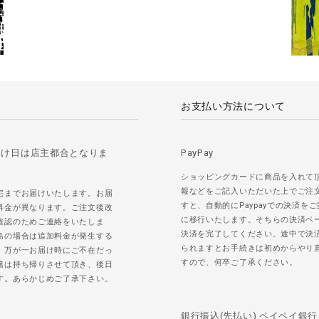
お支払い方法について
届け日は店主都合となりま
PayPay
ショッピングカードに商品を入れて
報などをご記入いただいた上でご注
宅までお届けいたします。お届
すと、自動的にPaypayでの決済を
料金が異なります。ご注文後改
に移行いたします。そちらの決済ペ
確認のためご連絡をいたしま
決済を完了してください。途中で決
島の場合は追加料金が発生する
られますとお手続きは初めからやり
。万が一お届け時にご不在だっ
すので、何卒ご了承ください。
籍は持ち帰りさせて頂き、後日
す。あらかじめご了承下さい。
銀行振込(先払い) ペイペイ銀行