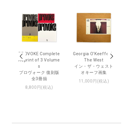
out
PROVOKE Complete
Georgia O'Keeffe: In
Ha
Reprint of 3 Volume
The West
te
トゥ
s
イン・ザ・ウェスト
プロヴォーク 復刻版
オキーフ画集
全3冊揃
11,000円(税込)
8,800円(税込)