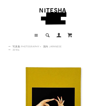
ー
写真集 PHOTOGRAPHY
>
国内 JAPANESE
ー
2010s