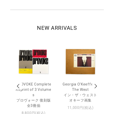
NEW ARRIVALS
 Ja
PROVOKE Complete
Georgia O'Keeffe: In
Ha
urn
Reprint of 3 Volume
The West
te
s
イン・ザ・ウェスト
日
プロヴォーク 復刻版
オキーフ画集
・ジ
全3冊揃
11,000円(税込)
8,800円(税込)