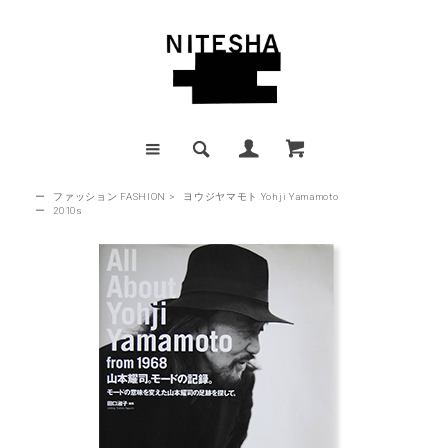
ー
ファッション FASHION
>
ヨウジヤマモト Yohji Yamamoto
ー
2010s