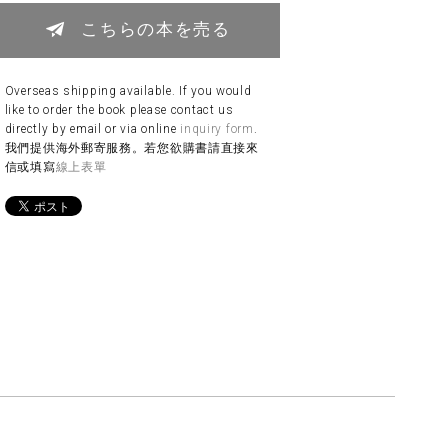
こちらの本を売る
Overseas shipping available. If you would
like to order the book please contact us
directly by email or via online
inquiry form
.
我們提供海外郵寄服務。若您欲購書請直接來
信或填寫
線上表單