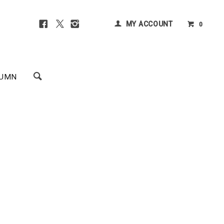
MY ACCOUNT
0
UMN