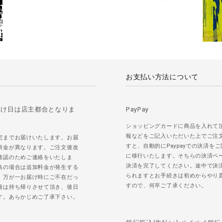
お支払い方法について
届け日は店主都合となりま
PayPay
ショッピングカードに商品を入れて
報などをご記入いただいた上でご注
宅までお届けいたします。お届
すと、自動的にPaypayでの決済を
料金が異なります。ご注文後改
に移行いたします。そちらの決済ペ
確認のためご連絡をいたしま
決済を完了してください。途中で決
島の場合は追加料金が発生する
られますとお手続きは初めからやり
。万が一お届け時にご不在だっ
すので、何卒ご了承ください。
籍は持ち帰りさせて頂き、後日
す。あらかじめご了承下さい。