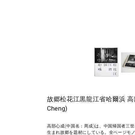
故郷松花江黒龍江省哈爾浜 高部心成 
Cheng)
高部心成(中国名：周成)は、中国帰国者三
生まれ故郷を題材にしている。全ページモ