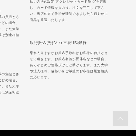
払い方法の設定で"クレジットカード決済"を選択
し、カード情報を入力後、注文を完了して下さ
)
い。当店の方で決済が確認できましたら速やかに
様の負担とさ
商品を発送いたします。
などの場合、
す。また大学
様は別途相談
銀行振込(先払い) 三菱UFJ銀行
恐れ入りますがお振込手数料はお客様の負担とさ
せて頂きます。お振込名義が団体名などの場合、
あらかじめご連絡頂けると助かります。また大学
や法人様等、後払いをご希望のお客様は別途相談
様の負担とさ
に応じます。
などの場合、
す。また大学
様は別途相談