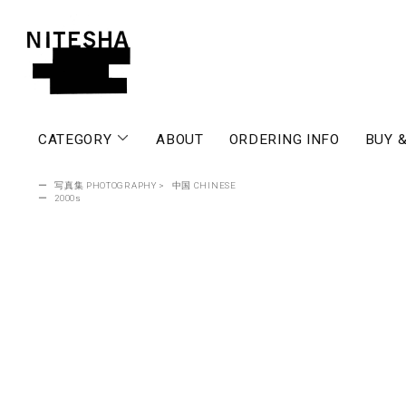
CATEGORY
ABOUT
ORDERING INFO
BUY &
ー
写真集 PHOTOGRAPHY
>
中国 CHINESE
ー
2000s