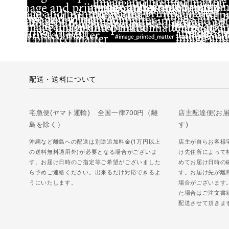
配送・送料について
宅急便(ヤマト運輸) 全国一律700円（離
店主配達便(お
島を除く）
す)
沖縄など離島への配送は別途追加料金(1万円以上
店主が自らお客様
の送料無料適用外)が必要となる場合がございま
け先住所によって
す。お届け日時のご指定等ご希望がございました
めてお届け日時の
ら予めご連絡ください。出来るだけ対応できるよ
す。お届け先が離
うにいたします。
場合がございます
た場合はご注文書
配送させて頂きま