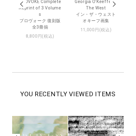
out
PROVOKE Complete
Georgia O'Keeffe: In
Ha
Reprint of 3 Volume
The West
te
トゥ
s
イン・ザ・ウェスト
プロヴォーク 復刻版
オキーフ画集
全3冊揃
11,000円(税込)
8,800円(税込)
YOU RECENTLY VIEWED ITEMS