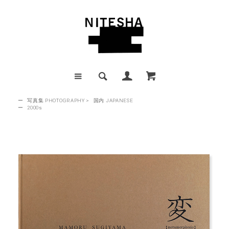
ー
写真集 PHOTOGRAPHY
>
国内 JAPANESE
ー
2000s