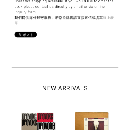
Overseas shipping available. If you would like to order the
book please contact us directly by email or via online
inquiry form
.
我們提供海外郵寄服務。若您欲購書請直接來信或填寫
線上表
單
NEW ARRIVALS