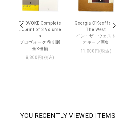
 Ja
PROVOKE Complete
Georgia O'Keeffe: In
Ha
urn
Reprint of 3 Volume
The West
te
s
イン・ザ・ウェスト
日
プロヴォーク 復刻版
オキーフ画集
・ジ
全3冊揃
11,000円(税込)
8,800円(税込)
YOU RECENTLY VIEWED ITEMS