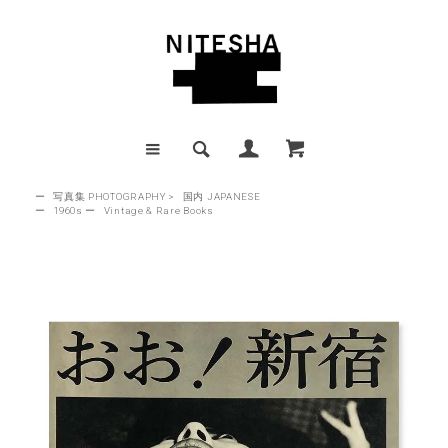
ー
写真集 PHOTOGRAPHY
>
国内 JAPANESE
ー
1960s
ー
Vintage & Rare Books