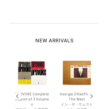
NEW ARRIVALS
 Ja
PROVOKE Complete
Georgia O'Keeffe: In
Ha
urn
Reprint of 3 Volume
The West
te
s
イン・ザ・ウェスト