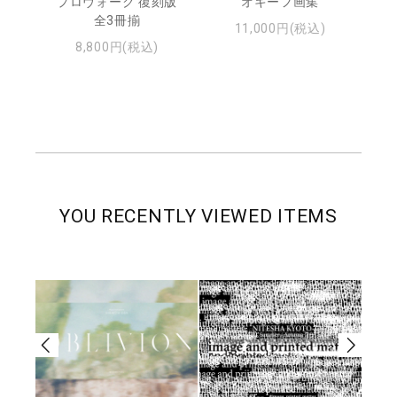
日
プロヴォーク 復刻版
オキーフ画集
・ジ
全3冊揃
11,000円(税込)
8,800円(税込)
YOU RECENTLY VIEWED ITEMS