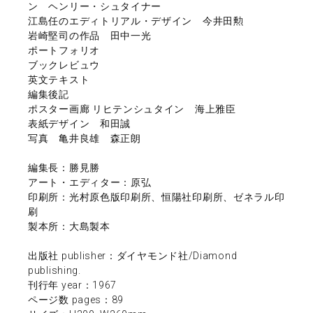
ン ヘンリー・シュタイナー
江島任のエディトリアル・デザイン 今井田勲
岩崎堅司の作品 田中一光
ポートフォリオ
ブックレビュウ
英文テキスト
編集後記
ポスター画廊 リヒテンシュタイン 海上雅臣
表紙デザイン 和田誠
写真 亀井良雄 森正朗
編集長：勝見勝
アート・エディター：原弘
印刷所：光村原色版印刷所、恒陽社印刷所、ゼネラル印
刷
製本所：大島製本
出版社 publisher：ダイヤモンド社/Diamond
publishing.
刊行年 year：1967
ページ数 pages：89