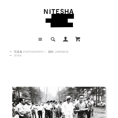
ー
写真集 PHOTOGRAPHY
>
国内 JAPANESE
ー
2010s