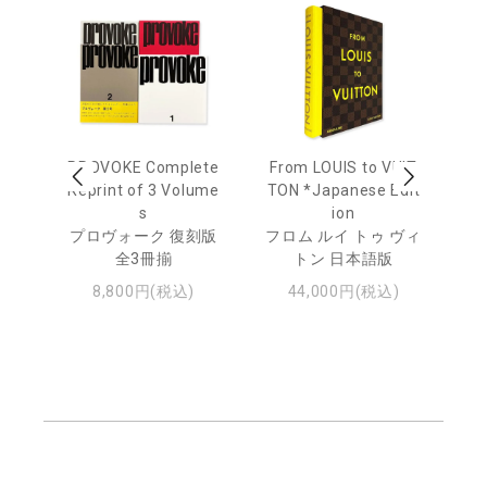
age
PROVOKE Complete
From LOUIS to VUIT
Lo
men
Reprint of 3 Volume
TON *Japanese Edit
s
ion
ル
ジュ
プロヴォーク 復刻版
フロム ルイ トゥ ヴィ
全3冊揃
トン 日本語版
8,800円(税込)
44,000円(税込)