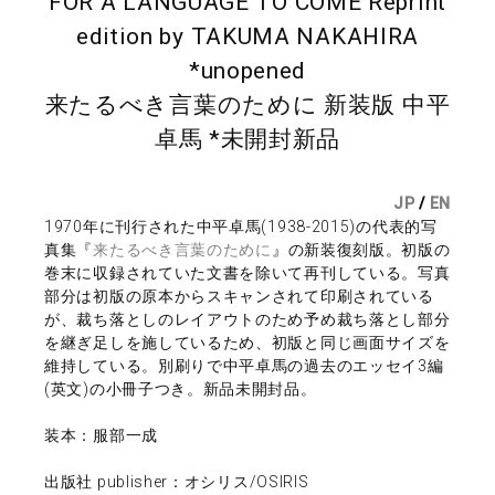
FOR A LANGUAGE TO COME Reprint
edition by TAKUMA NAKAHIRA
*unopened
来たるべき言葉のために 新装版 中平
卓馬 *未開封新品
JP
/
EN
1970年に刊行された中平卓馬(1938-2015)の代表的写
真集『
来たるべき言葉のために
』の新装復刻版。初版の
巻末に収録されていた文書を除いて再刊している。写真
部分は初版の原本からスキャンされて印刷されている
が、裁ち落としのレイアウトのため予め裁ち落とし部分
を継ぎ足しを施しているため、初版と同じ画面サイズを
維持している。別刷りで中平卓馬の過去のエッセイ3編
(英文)の小冊子つき。新品未開封品。
装本：服部一成
出版社 publisher：オシリス/OSIRIS