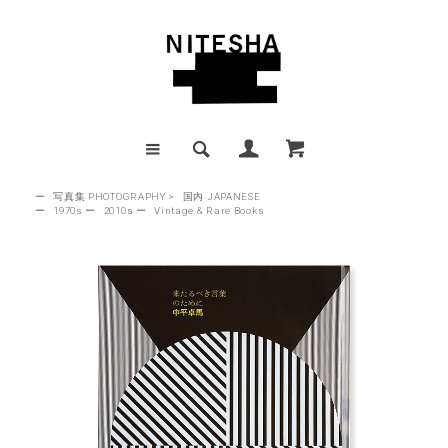
ー
写真集 PHOTOGRAPHY
>
国内 JAPANESE
ー
1970s
ー
2010s
ー
Vintage & Rare Books