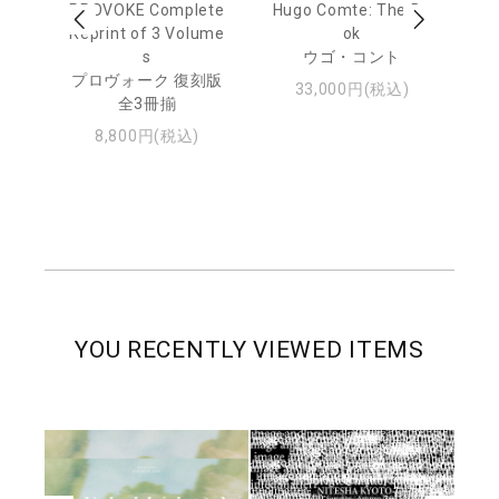
age
PROVOKE Complete
Hugo Comte: The Bo
M
 20
Reprint of 3 Volume
ok
Th
s
ウゴ・コント
ジュ
プロヴォーク 復刻版
33,000円(税込)
全3冊揃
8,800円(税込)
YOU RECENTLY VIEWED ITEMS