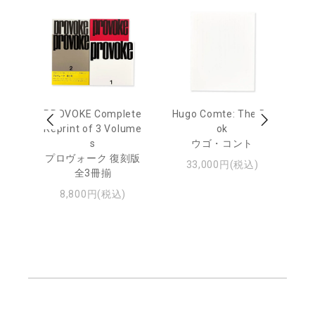
age
PROVOKE Complete
Hugo Comte: The Bo
M
 20
Reprint of 3 Volume
ok
Th
s
ウゴ・コント
ジュ
プロヴォーク 復刻版
33,000円(税込)
全3冊揃
8,800円(税込)