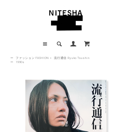
ー
ファッション FASHION
>
流行通信 Ryuko Tsushin
ー
1990s