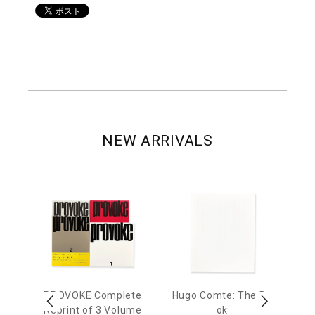
NEW ARRIVALS
age
PROVOKE Complete
Hugo Comte: The Bo
M
 20
Reprint of 3 Volume
ok
Th