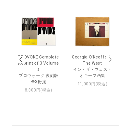
out
PROVOKE Complete
Georgia O'Keeffe: In
Ha
Reprint of 3 Volume
The West
te
トゥ
s
イン・ザ・ウェスト
プロヴォーク 復刻版
オキーフ画集
全3冊揃
11,000円(税込)
8,800円(税込)