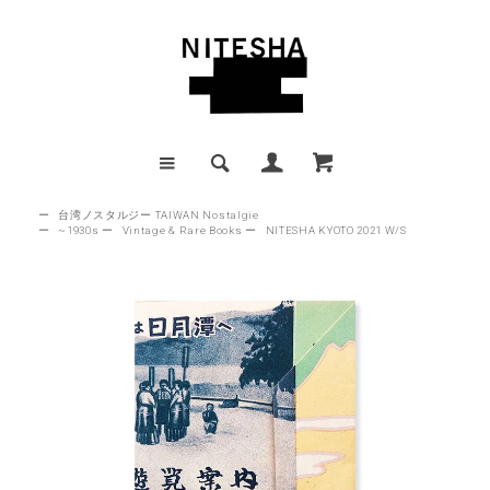
ー
台湾ノスタルジー TAIWAN Nostalgie
ー
~1930s
ー
Vintage & Rare Books
ー
NITESHA KYOTO 2021 W/S