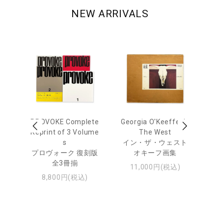
NEW ARRIVALS
out
PROVOKE Complete
Georgia O'Keeffe: In
Ha
Reprint of 3 Volume
The West
te
トゥ
s
イン・ザ・ウェスト
プロヴォーク 復刻版
オキーフ画集
全3冊揃
11,000円(税込)
8,800円(税込)