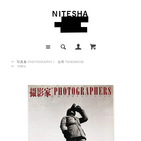
ー
写真集 PHOTOGRAPHY
>
台湾 TAIWANESE
ー
1990s