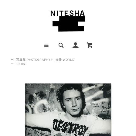
ー
写真集 PHOTOGRAPHY
>
海外 WORLD
ー
1990s