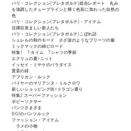
パリ・コレクション(プレタポルテ)総合レポート 丸み
を強調したチューブラインと輝く色彩に加わった自然の
色
パリ・コレクション(プレタポルテ)・アイテム
活躍目覚ましい新人たち
パリ・コレクション(プレタポルテ)こぼれ話
シェレルの秋のモード さざ波のようなプリーツの服
ミックマックの綿ビロード
特集1 T-タイム Tシャツの季節
エクリュの夏=ニット
イッセイ・ミヤケのパラダイス
寛斎の緋
アフリカン・ルック
バイヤーのマリアンヌ・ミルクロワ
新しいショッピング街=ドラゴン通り
特集2 スーパーファッション
ボビーソクサー
パンツさまざま
BIGIのパンツルック
ファッション・アイテム
ラメの小物