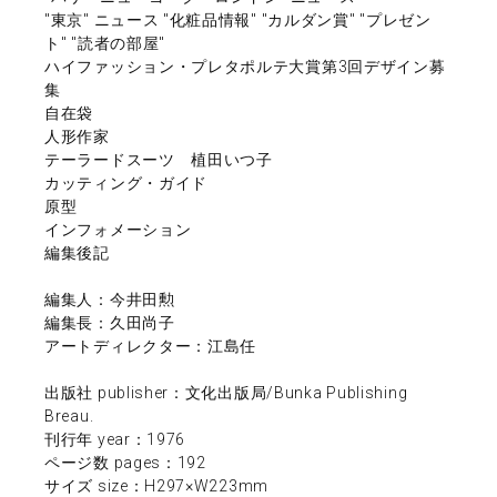
"東京" ニュース "化粧品情報" "カルダン賞" "プレゼン
ト" "読者の部屋"
ハイファッション・プレタポルテ大賞第3回デザイン募
集
自在袋
人形作家
テーラードスーツ 植田いつ子
カッティング・ガイド
原型
インフォメーション
編集後記
編集人：今井田勲
編集長：久田尚子
アートディレクター：江島任
出版社 publisher：文化出版局/Bunka Publishing
Breau.
刊行年 year：1976
ページ数 pages：192
サイズ size：H297×W223mm