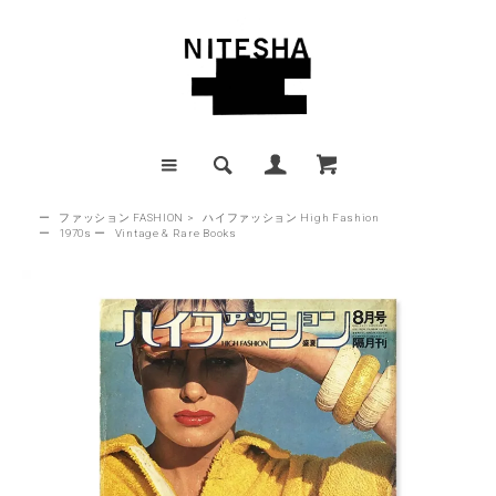
ー
ファッション FASHION
>
ハイファッション High Fashion
ー
1970s
ー
Vintage & Rare Books