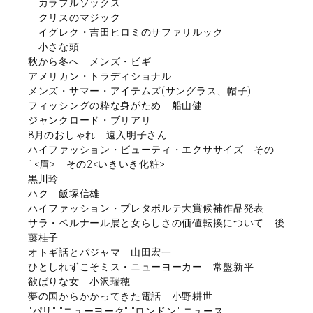
カラフルソックス
クリスのマジック
イグレク・吉田ヒロミのサファリルック
小さな頭
秋から冬へ メンズ・ビギ
アメリカン・トラディショナル
メンズ・サマー・アイテムズ(サングラス、帽子)
フィッシングの粋な身がため 船山健
ジャンクロード・ブリアリ
8月のおしゃれ 遠入明子さん
ハイファッション・ビューティ・エクササイズ その
1<眉> その2<いきいき化粧>
黒川玲
ハク 飯塚信雄
ハイファッション・プレタポルテ大賞候補作品発表
サラ・ベルナール展と女らしさの価値転換について 後
藤桂子
オトギ話とパジャマ 山田宏一
ひとしれずこそミス・ニューヨーカー 常盤新平
欲ばりな女 小沢瑞穂
夢の国からかかってきた電話 小野耕世
"パリ" "ニューヨーク" "ロンドン" ニュース