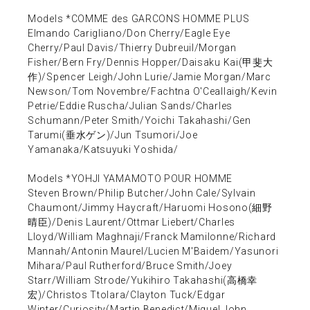
Models *COMME des GARCONS HOMME PLUS
Elmando Carigliano/Don Cherry/Eagle Eye
Cherry/Paul Davis/Thierry Dubreuil/Morgan
Fisher/Bern Fry/Dennis Hopper/Daisaku Kai(甲斐大
作)/Spencer Leigh/John Lurie/Jamie Morgan/Marc
Newson/Tom Novembre/Fachtna O'Ceallaigh/Kevin
Petrie/Eddie Ruscha/Julian Sands/Charles
Schumann/Peter Smith/Yoichi Takahashi/Gen
Tarumi(垂水ゲン)/Jun Tsumori/Joe
Yamanaka/Katsuyuki Yoshida/
Models *YOHJI YAMAMOTO POUR HOMME
Steven Brown/Philip Butcher/John Cale/Sylvain
Chaumont/Jimmy Haycraft/Haruomi Hosono(細野
晴臣)/Denis Laurent/Ottmar Liebert/Charles
Lloyd/William Maghnaji/Franck Mamilonne/Richard
Mannah/Antonin Maurel/Lucien M'Baidem/Yasunori
Mihara/Paul Rutherford/Bruce Smith/Joey
Starr/William Strode/Yukihiro Takahashi(高橋幸
宏)/Christos Ttolara/Clayton Tuck/Edgar
Winter/Curiosity(Martin Benedict/Miguel John