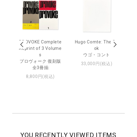
age
PROVOKE Complete
Hugo Comte: The Bo
M
 20
Reprint of 3 Volume
ok
Th
s
ウゴ・コント
ジュ
プロヴォーク 復刻版
33,000円(税込)
全3冊揃
8,800円(税込)
YOU RECENTLY VIEWED ITEMS