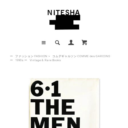
ー
ファッション FASHION
>
コムデギャルソン COMME des GARCONS
ー
1990s
ー
Vintage & Rare Books