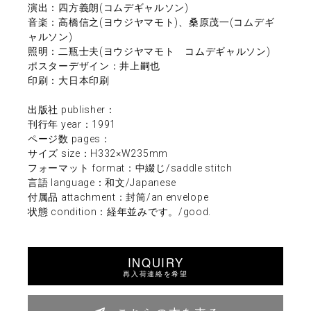
演出：四方義朗(コムデギャルソン)
音楽：高橋信之(ヨウジヤマモト)、桑原茂一(コムデギ
ャルソン)
照明：二瓶士夫(ヨウジヤマモト コムデギャルソン)
ポスターデザイン：井上嗣也
印刷：大日本印刷
出版社 publisher：
刊行年 year：1991
ページ数 pages：
サイズ size：H332×W235mm
フォーマット format：中綴じ/saddle stitch
言語 language：和文/Japanese
付属品 attachment：封筒/an envelope
状態 condition：経年並みです。/good.
INQUIRY
再入荷連絡を希望