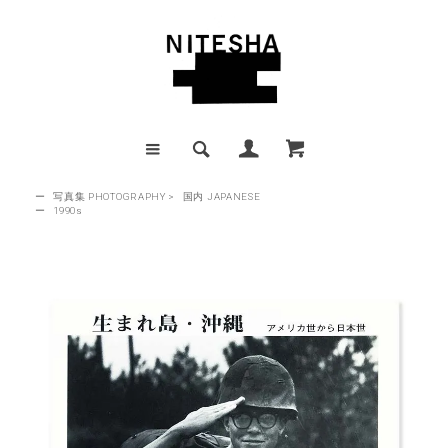
ー
写真集 PHOTOGRAPHY
>
国内 JAPANESE
ー
1990s