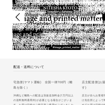
配送・送料について
宅急便(ヤマト運輸) 全国一律700円（離
店主配達便(お
島を除く）
す)
沖縄など離島への配送は別途追加料金(1万円以上
店主が自らお客様
の送料無料適用外)が必要となる場合がございま
け先住所によって
す。お届け日時のご指定等ご希望がございました
めてお届け日時の