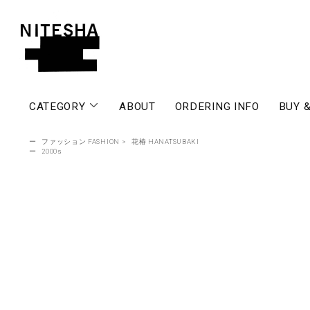
CATEGORY
ABOUT
ORDERING INFO
BUY &
ー
ファッション FASHION
>
花椿 HANATSUBAKI
ー
2000s