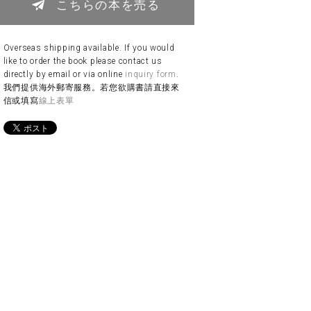
こちらの本を売る
Overseas shipping available. If you would
like to order the book please contact us
directly by email or via online
inquiry form
.
我們提供海外郵寄服務。若您欲購書請直接來
信或填寫
線上表單