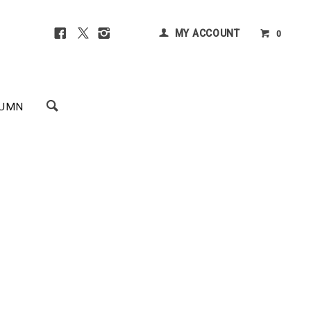
MY ACCOUNT
0
UMN