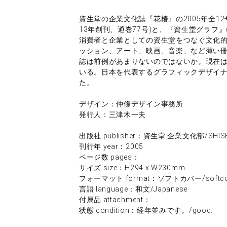
資生堂の企業文化誌『花椿』の2005年全1
13年創刊、通巻77号)と、『資生堂グラフ』
消費者と企業としての資生堂をつなぐ文化的
ッション、アート、映画、音楽、など薄い
誌は前例があまりないのではないか。現在
いる。日本を代表するグラフィックデザイナー、
た。
デザイン：仲條デザイン事務所
発行人：三津木一夫
出版社 publisher：資生堂 企業文化部/SHISE
刊行年 year：2005
ページ数 pages：
サイズ size：H294 x W230mm
フォーマット format：ソフトカバー/softco
言語 language：和文/Japanese
付属品 attachment：
状態 condition：経年並みです。/good.