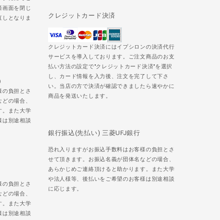
済画面を閉じ
クレジットカード決済
直しとなりま
クレジットカード決済にはイプシロンの決済代行
サービスを導入しております。ご注文商品のお支
払い方法の設定で"クレジットカード決済"を選択
し、カード情報を入力後、注文を完了して下さ
)
い。当店の方で決済が確認できましたら速やかに
様の負担とさ
商品を発送いたします。
などの場合、
す。また大学
様は別途相談
銀行振込(先払い) 三菱UFJ銀行
恐れ入りますがお振込手数料はお客様の負担とさ
せて頂きます。お振込名義が団体名などの場合、
あらかじめご連絡頂けると助かります。また大学
や法人様等、後払いをご希望のお客様は別途相談
様の負担とさ
に応じます。
などの場合、
す。また大学
様は別途相談