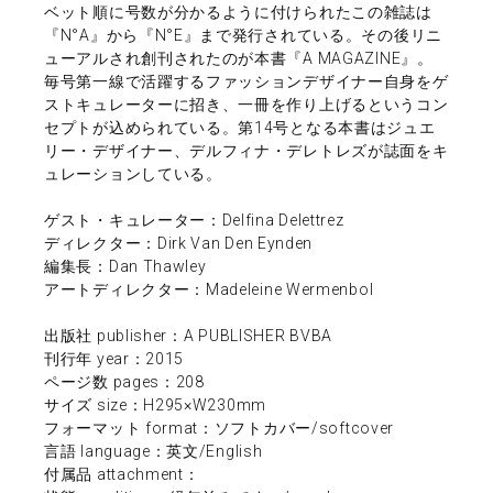
ベット順に号数が分かるように付けられたこの雑誌は
『N°A』から『N°E』まで発行されている。その後リニ
ューアルされ創刊されたのが本書『A MAGAZINE』。
毎号第一線で活躍するファッションデザイナー自身をゲ
ストキュレーターに招き、一冊を作り上げるというコン
セプトが込められている。第14号となる本書はジュエ
リー・デザイナー、デルフィナ・デレトレズが誌面をキ
ュレーションしている。
ゲスト・キュレーター：Delfina Delettrez
ディレクター：Dirk Van Den Eynden
編集長：Dan Thawley
アートディレクター：Madeleine Wermenbol
出版社 publisher：A PUBLISHER BVBA
刊行年 year：2015
ページ数 pages：208
サイズ size：H295×W230mm
フォーマット format：ソフトカバー/softcover
言語 language：英文/English
付属品 attachment：