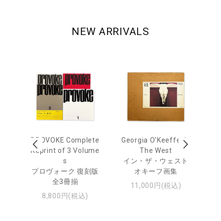
NEW ARRIVALS
out
PROVOKE Complete
Georgia O'Keeffe: In
Ha
Reprint of 3 Volume
The West
te
トゥ
s
イン・ザ・ウェスト
プロヴォーク 復刻版
オキーフ画集
全3冊揃
11,000円(税込)
8,800円(税込)