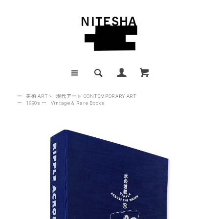
ー
美術 ART
>
現代アート CONTEMPORARY ART
ー
1990s
ー
Vintage & Rare Books