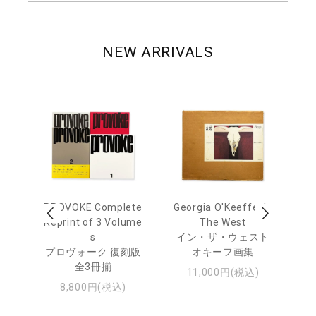
NEW ARRIVALS
out
PROVOKE Complete
Georgia O'Keeffe: In
Ha
Reprint of 3 Volume
The West
te
トゥ
s
イン・ザ・ウェスト
プロヴォーク 復刻版
オキーフ画集
全3冊揃
11,000円(税込)
8,800円(税込)