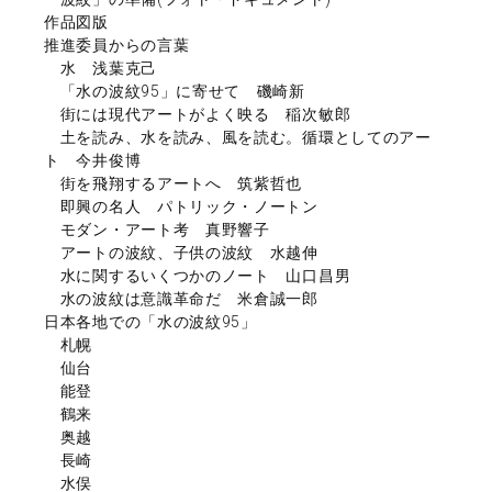
作品図版
推進委員からの言葉
水 浅葉克己
「水の波紋95」に寄せて 磯崎新
街には現代アートがよく映る 稲次敏郎
土を読み、水を読み、風を読む。循環としてのアー
ト 今井俊博
街を飛翔するアートへ 筑紫哲也
即興の名人 パトリック・ノートン
モダン・アート考 真野響子
アートの波紋、子供の波紋 水越伸
水に関するいくつかのノート 山口昌男
水の波紋は意識革命だ 米倉誠一郎
日本各地での「水の波紋95」
札幌
仙台
能登
鶴来
奥越
長崎
水俣