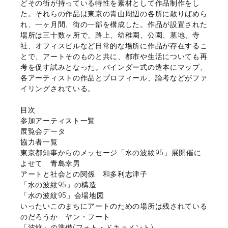
どその街が持っている特性を素材として作品制作をし
た。それらの作品は東京の青山周辺の各所に散りばめら
れ、一ヶ月間、街の一部を構成した。作品が設置された
場所は三十数ヶ所で、路上、幼稚園、公園、墓地、寺
社、オフィスビルなど日常的な場所に作品が存在するこ
とで、アートそのものと共に、都市や生活についても再
考を促す試みとなった。バインダー式の造本にマップ、
各アーティストの作品とプロフィール、論考などがファ
イリングされている。
目次
参加アーティスト一覧
展覧会データ
協力者一覧
東京都知事からのメッセージ「水の波紋95」展開催に
よせて 青島幸男
アートと社会との関係 和多利志津子
「水の波紋95」の構造
「水の波紋95」会場地図
いったいこのまちにアートのための場所は残されている
のだろうか ヤン・フート
「波紋」の準備(フォト・ドキュメント)