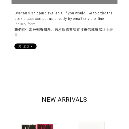
Overseas shipping available. If you would like to order the
book please contact us directly by email or via online
inquiry form
.
我們提供海外郵寄服務。若您欲購書請直接來信或填寫
線上表
單
NEW ARRIVALS