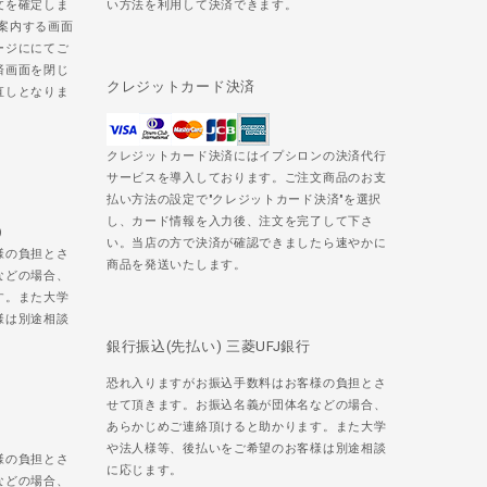
文を確定しま
い方法を利用して決済できます。
ご案内する画面
ージににてご
済画面を閉じ
クレジットカード決済
直しとなりま
クレジットカード決済にはイプシロンの決済代行
サービスを導入しております。ご注文商品のお支
払い方法の設定で"クレジットカード決済"を選択
し、カード情報を入力後、注文を完了して下さ
)
い。当店の方で決済が確認できましたら速やかに
様の負担とさ
商品を発送いたします。
などの場合、
す。また大学
様は別途相談
銀行振込(先払い) 三菱UFJ銀行
恐れ入りますがお振込手数料はお客様の負担とさ
せて頂きます。お振込名義が団体名などの場合、
あらかじめご連絡頂けると助かります。また大学
や法人様等、後払いをご希望のお客様は別途相談
様の負担とさ
に応じます。
などの場合、