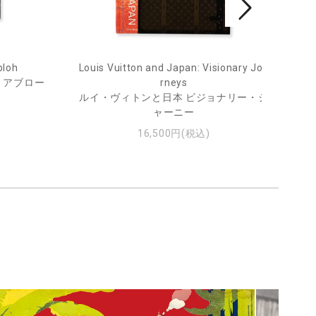
bloh
Louis Vuitton and Japan: Visionary Jou
He
・アブロー
rneys
ルイ・ヴィトンと日本 ビジョナリー・ジ
ャーニー
16,500円(税込)