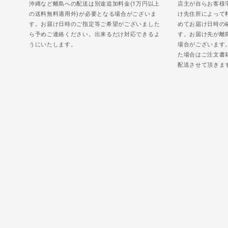
沖縄など離島への配送は別途追加料金(1万円以上
店主が自らお客様
の送料無料適用外)が必要となる場合がございま
け先住所によって
す。お届け日時のご指定等ご希望がございました
めてお届け日時の
ら予めご連絡ください。出来るだけ対応できるよ
す。お届け先が離
うにいたします。
場合がございます
た場合はご注文書
配送させて頂きま