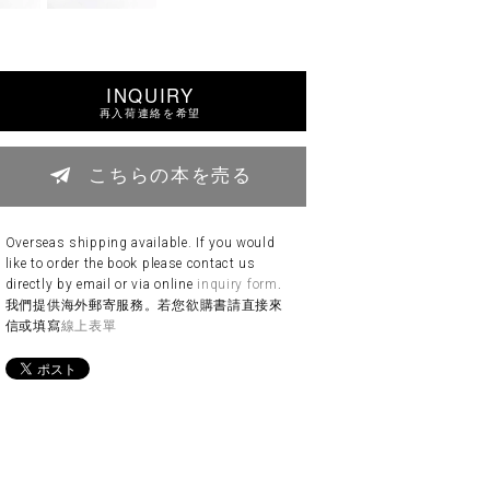
INQUIRY
再入荷連絡を希望
こちらの本を売る
Overseas shipping available. If you would
like to order the book please contact us
directly by email or via online
inquiry form
.
我們提供海外郵寄服務。若您欲購書請直接來
信或填寫
線上表單