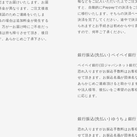
報などをご記入いただいた上でご注
宅までお届けいたします。お届
すと、自動的にPaypayでの決済を
料金が異なります。ご注文後改
に移行いたします。そちらの決済ペ
確認のためご連絡をいたしま
決済を完了してください。途中で決
島の場合は追加料金が発生する
られますとお手続きは初めからやり
。万が一お届け時にご不在だっ
すので、何卒ご了承ください。
籍は持ち帰りさせて頂き、後日
す。あらかじめご了承下さい。
銀行振込(先払い) ペイペイ銀行
ペイペイ銀行(旧ジャパンネット銀行
恐れ入りますがお振込手数料はお客
せて頂きます。お振込名義が団体名
あらかじめご連絡頂けると助かりま
や法人様等、後払いをご希望のお客
に応じます。
銀行振込(先払い) ゆうちょ銀行
恐れ入りますがお振込手数料はお客
せて頂きます。お振込名義が団体名