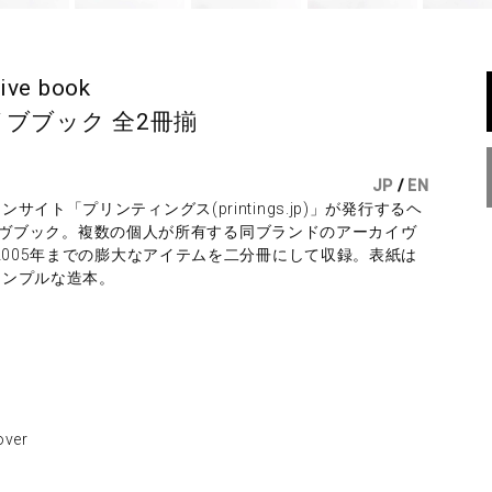
ive book
ブブック 全2冊揃
JP
/
EN
ト「プリンティングス(printings.jp)」が発行するヘ
ーカイヴブック。複数の個人が所有する同ブランドのアーカイヴ
2005年までの膨大なアイテムを二分冊にして収録。表紙は
シンプルな造本。
ver