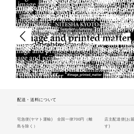
配送・送料について
宅急便(ヤマト運輸) 全国一律700円（離
店主配達便(お
島を除く）
す)