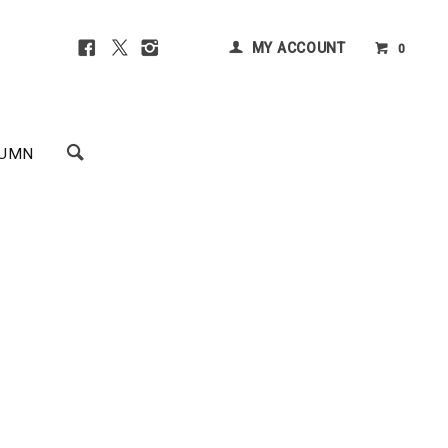
MY ACCOUNT
0
UMN