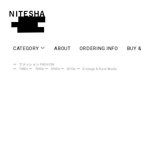
CATEGORY
ABOUT
ORDERING INFO
BUY &
ー
ファッション FASHION
ー
1980s
ー
1990s
ー
2000s
ー
2010s
ー
Vintage & Rare Books