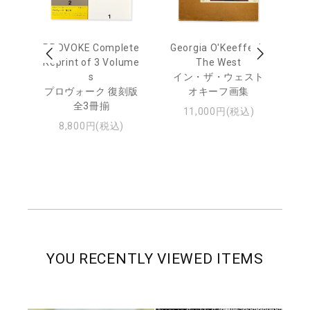
 Ja
PROVOKE Complete
Georgia O'Keeffe: In
Ha
urn
Reprint of 3 Volume
The West
te
s
イン・ザ・ウェスト
日
プロヴォーク 復刻版
オキーフ画集
・ジ
全3冊揃
11,000円(税込)
8,800円(税込)
YOU RECENTLY VIEWED ITEMS