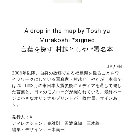
A drop in the map by Toshiya
Murakoshi *signed
言葉を探す 村越としや *署名本
JP
/
EN
2006年以降、自身の故郷である福島県を撮ることをワ
イフワークにしている写真家・村越としやだが、本書で
は2011年3月の東日本大震災後にメディアを通して発し
た言葉と、日々のモノローグが綴られている。最終ペー
ジに小さなオリジナルプリントが一枚付属。サインあ
り。
発行人：A
ディレクション：秦雅則、沢渡麻知、三木義一
編集・デザイン：三木義一