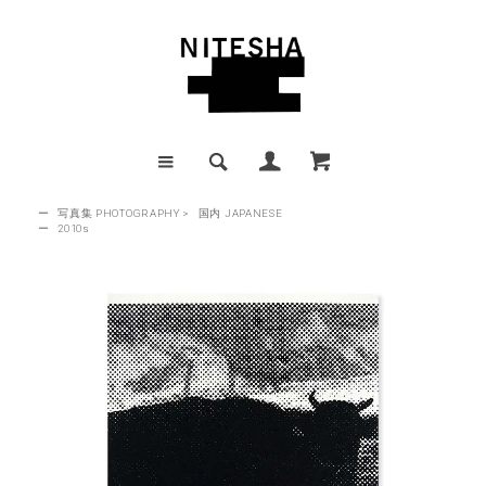
ー
写真集 PHOTOGRAPHY
>
国内 JAPANESE
ー
2010s