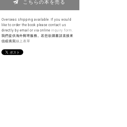
こちらの本を売る
Overseas shipping available. If you would
like to order the book please contact us
directly by email or via online
inquiry form
.
我們提供海外郵寄服務。若您欲購書請直接來
信或填寫
線上表單