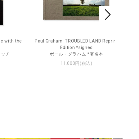
e with the
Paul Graham: TROUBLED LAND Reprint
Fro
Edition *signed
ィッチ
ポール・グラハム *署名本
11,000円(税込)