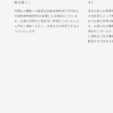
島を除く）
す)
沖縄など離島への配送は別途追加料金(1万円以上
店主が自らお客様
の送料無料適用外)が必要となる場合がございま
け先住所によって
す。お届け日時のご指定等ご希望がございました
めてお届け日時の
ら予めご連絡ください。出来るだけ対応できるよ
す。お届け先が離
うにいたします。
場合がございます
た場合はご注文書
配送させて頂きま