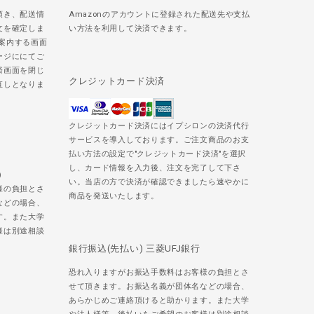
頂き、配送情
Amazonのアカウントに登録された配送先や支払
文を確定しま
い方法を利用して決済できます。
ご案内する画面
ージににてご
済画面を閉じ
クレジットカード決済
直しとなりま
クレジットカード決済にはイプシロンの決済代行
サービスを導入しております。ご注文商品のお支
払い方法の設定で"クレジットカード決済"を選択
し、カード情報を入力後、注文を完了して下さ
)
い。当店の方で決済が確認できましたら速やかに
様の負担とさ
商品を発送いたします。
などの場合、
す。また大学
様は別途相談
銀行振込(先払い) 三菱UFJ銀行
恐れ入りますがお振込手数料はお客様の負担とさ
せて頂きます。お振込名義が団体名などの場合、
あらかじめご連絡頂けると助かります。また大学