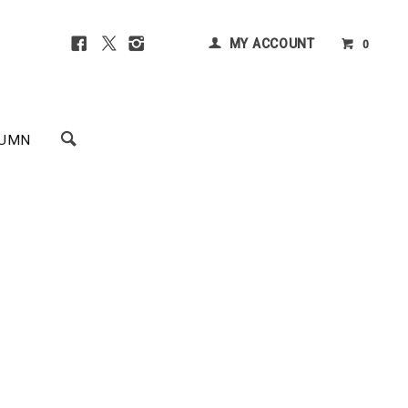
MY ACCOUNT
0
UMN