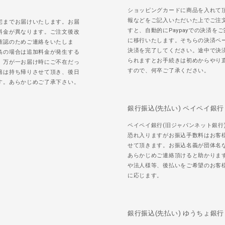
ショッピングカードに商品を入れて
報などをご記入いただいた上でご注
宅までお届けいたします。お届
すと、自動的にPaypayでの決済を
料金が異なります。ご注文後改
に移行いたします。そちらの決済ペ
確認のためご連絡をいたしま
決済を完了してください。途中で決
島の場合は追加料金が発生する
られますとお手続きは初めからやり
。万が一お届け時にご不在だっ
すので、何卒ご了承ください。
籍は持ち帰りさせて頂き、後日
す。あらかじめご了承下さい。
銀行振込(先払い) ペイペイ銀行
ペイペイ銀行(旧ジャパンネット銀行
恐れ入りますがお振込手数料はお客
せて頂きます。お振込名義が団体名
あらかじめご連絡頂けると助かりま
や法人様等、後払いをご希望のお客
に応じます。
銀行振込(先払い) ゆうちょ銀行