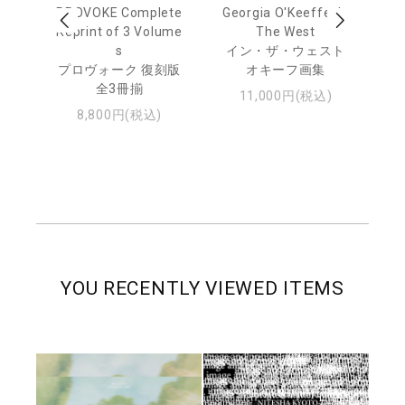
out
PROVOKE Complete
Georgia O'Keeffe: In
Ha
Reprint of 3 Volume
The West
te
トゥ
s
イン・ザ・ウェスト
プロヴォーク 復刻版
オキーフ画集
全3冊揃
11,000円(税込)
8,800円(税込)
YOU RECENTLY VIEWED ITEMS