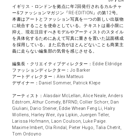
イギリス・ロンドンを拠点に年2回発行されるカルチャ
ー&ファッションマガジン『RE-EDITION』の第12号。
本書はアートとファッション写真を一つの新しい出版物
に統合することを使命としている。テキストは最小限に
抑え、現在注目すべきモデルやアーティストのスタイル
を具体化するためにあえて写真に重きを置いた誌面構成
を採用している。また広告がほとんどないことも商業主
義に走らない編集部の気骨を感じさせる。
編集長・クリエイティブディレクター：Eddie Eldridge
ファッションディレクター：Jo Barker
アートディレクター：Alex Matteus
デザイナー：Daniel Sommer, Patrick Klepe
アーティスト：Alasdair McLellan, Alice Neale, Anders
Edstrom, Athur Comely, BFRND, Collier Schorr, Dan
Giuliani, Dario Steiner, Eddie Whean Feng Li, Halry
Wollens, Harley Weir, iIya Lipkin, Juergen Teller,
Larissa Hofmann, Laon Coulson, Luke Paige.
Maxime Imbert, Ola Rindal, Pieter Hugo, Talia Chetrit,
Tom Ordoyno