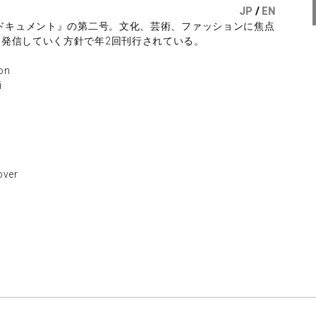
JP
/
EN
『ドキュメント』の第二号。文化、芸術、ファッションに焦点
発信していく方針で年2回刊行されている。
on
i
ver