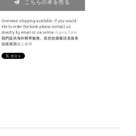
こちらの本を売る
Overseas shipping available. If you would
like to order the book please contact us
directly by email or via online
inquiry form
.
我們提供海外郵寄服務。若您欲購書請直接來
信或填寫
線上表單