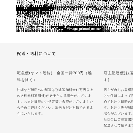
配送・送料について
宅急便(ヤマト運輸) 全国一律700円（離
店主配達便(お
島を除く）
す)
沖縄など離島への配送は別途追加料金(1万円以上
店主が自らお客様
の送料無料適用外)が必要となる場合がございま
け先住所によって
す。お届け日時のご指定等ご希望がございました
めてお届け日時の
ら予めご連絡ください。出来るだけ対応できるよ
す。お届け先が離
うにいたします。
場合がございます
た場合はご注文書
配送させて頂きま