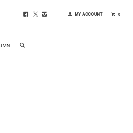
MY ACCOUNT
0
UMN