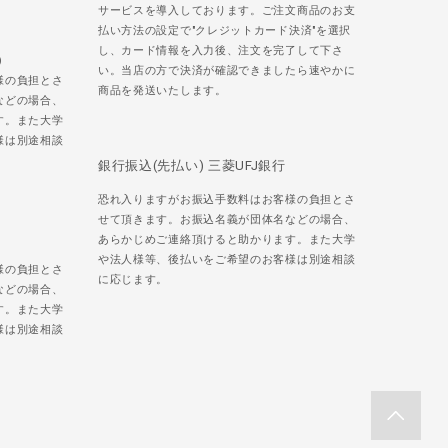
サービスを導入しております。ご注文商品のお支
払い方法の設定で"クレジットカード決済"を選択
し、カード情報を入力後、注文を完了して下さ
)
い。当店の方で決済が確認できましたら速やかに
様の負担とさ
商品を発送いたします。
などの場合、
す。また大学
様は別途相談
銀行振込(先払い) 三菱UFJ銀行
恐れ入りますがお振込手数料はお客様の負担とさ
せて頂きます。お振込名義が団体名などの場合、
あらかじめご連絡頂けると助かります。また大学
や法人様等、後払いをご希望のお客様は別途相談
様の負担とさ
に応じます。
などの場合、
す。また大学
様は別途相談