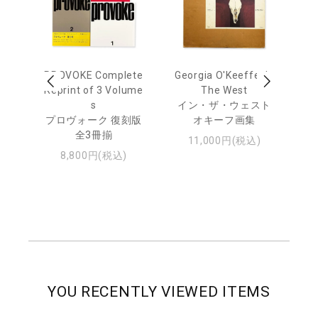
 Ja
PROVOKE Complete
Georgia O'Keeffe: In
Ha
urn
Reprint of 3 Volume
The West
te
s
イン・ザ・ウェスト
日
プロヴォーク 復刻版
オキーフ画集
・ジ
全3冊揃
11,000円(税込)
8,800円(税込)
YOU RECENTLY VIEWED ITEMS