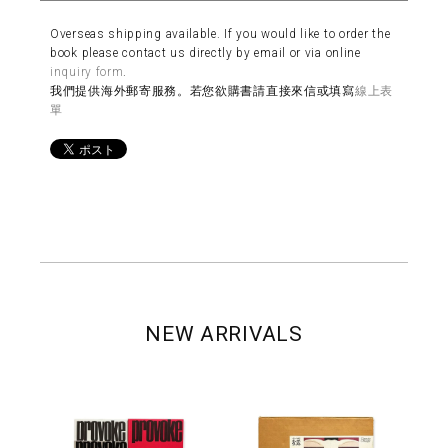
Overseas shipping available. If you would like to order the
book please contact us directly by email or via online
inquiry form
.
我們提供海外郵寄服務。若您欲購書請直接來信或填寫
線上表
單
NEW ARRIVALS