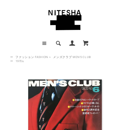
ー
ファッション FASHION
>
メンズクラブ MEN'S CLUB
ー
1970s