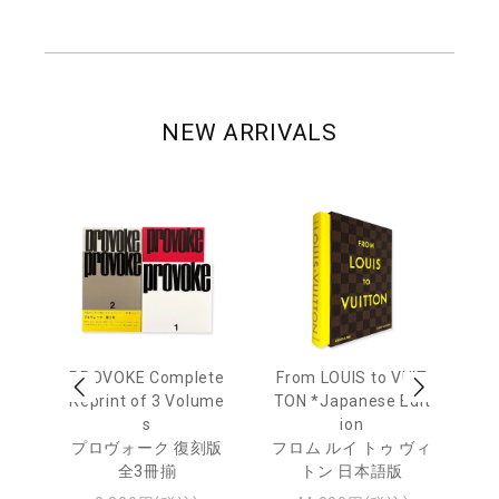
NEW ARRIVALS
age
PROVOKE Complete
From LOUIS to VUIT
Lo
men
Reprint of 3 Volume
TON *Japanese Edit
s
ion
ル
ジュ
プロヴォーク 復刻版
フロム ルイ トゥ ヴィ
全3冊揃
トン 日本語版