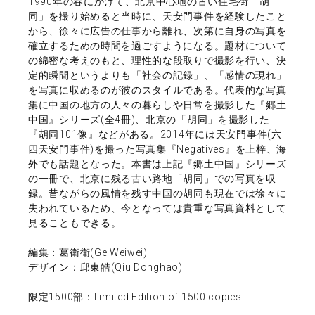
1990年の春にかけて、北京中心地の古い住宅街「胡
同」を撮り始めると当時に、天安門事件を経験したこと
から、徐々に広告の仕事から離れ、次第に自身の写真を
確立するための時間を過ごすようになる。題材について
の綿密な考えのもと、理性的な段取りで撮影を行い、決
定的瞬間というよりも「社会の記録」、「感情の現れ」
を写真に収めるのが彼のスタイルである。代表的な写真
集に中国の地方の人々の暮らしや日常を撮影した『郷土
中国』シリーズ(全4冊)、北京の「胡同」を撮影した
『胡同101像』などがある。2014年には天安門事件(六
四天安門事件)を撮った写真集『Negatives』を上梓、海
外でも話題となった。本書は上記『郷土中国』シリーズ
の一冊で、北京に残る古い路地「胡同」での写真を収
録。昔ながらの風情を残す中国の胡同も現在では徐々に
失われているため、今となっては貴重な写真資料として
見ることもできる。
編集：葛衛衛(Ge Weiwei)
デザイン：邱東皓(Qiu Donghao)
限定1500部：Limited Edition of 1500 copies