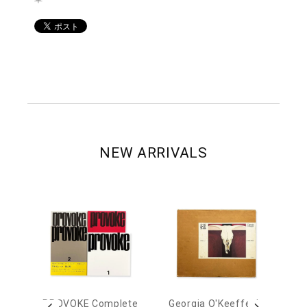
NEW ARRIVALS
out
PROVOKE Complete
Georgia O'Keeffe: In
Ha