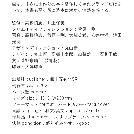
画す、まさに手作りの本を製作してきたブランドだけあ
って、本書も至る所に造本に対する情熱を感じる。
監修：高橋慎志、井上保美
クリエイティブディレクション：菅原一剛
写真：高橋慎志、菅原一剛、大籏英武、安井智洋、池田
光徳
デザインディレクション：丸山新
デザイン：丸山新、高橋圭太郎、加藤雄一、石川千紘
文：菅野康晴(工芸青花)
印刷：大洋印刷
出版社 publisher：四十五有/45R
刊行年 year：2022
ページ数 pages：
サイズ size：H310×W233mm
フォーマット format：ハードカバー/hard cover
言語 language：和文/英文-Japanese/English
付属品 attachment：スリップケース/slip case.
状態 condition：経年並みです。/good.