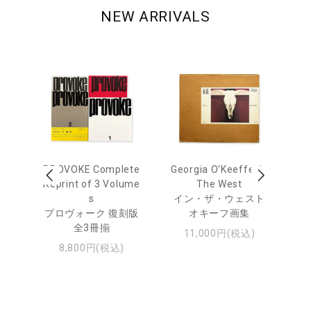
NEW ARRIVALS
 Ja
PROVOKE Complete
Georgia O'Keeffe: In
Ha
urn
Reprint of 3 Volume
The West
te
s
イン・ザ・ウェスト
日
プロヴォーク 復刻版
オキーフ画集
・ジ
全3冊揃
11,000円(税込)
8,800円(税込)