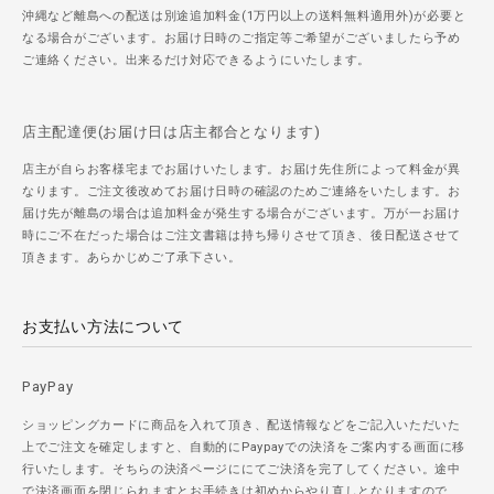
沖縄など離島への配送は別途追加料金(1万円以上の送料無料適用外)が必要と
なる場合がございます。お届け日時のご指定等ご希望がございましたら予め
ご連絡ください。出来るだけ対応できるようにいたします。
店主配達便(お届け日は店主都合となります)
店主が自らお客様宅までお届けいたします。お届け先住所によって料金が異
なります。ご注文後改めてお届け日時の確認のためご連絡をいたします。お
届け先が離島の場合は追加料金が発生する場合がございます。万が一お届け
時にご不在だった場合はご注文書籍は持ち帰りさせて頂き、後日配送させて
頂きます。あらかじめご了承下さい。
お支払い方法について
PayPay
ショッピングカードに商品を入れて頂き、配送情報などをご記入いただいた
上でご注文を確定しますと、自動的にPaypayでの決済をご案内する画面に移
行いたします。そちらの決済ページににてご決済を完了してください。途中
で決済画面を閉じられますとお手続きは初めからやり直しとなりますので、