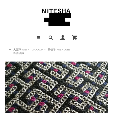
ー
人類学 ANTHROPOLOGY
>
民俗学 FOLKLORE
ー
民俗会議