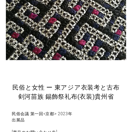
民俗と女性 ー 東アジア衣装考と古布
剣河苗族 錫飾祭礼布(衣装)貴州省
民俗会議 第一回<京都> 2023年
出展品