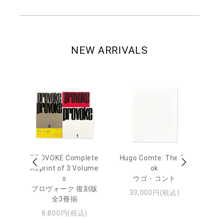
NEW ARRIVALS
age
PROVOKE Complete
Hugo Comte: The Bo
M
 20
Reprint of 3 Volume
ok
Th
s
ウゴ・コント
ジュ
プロヴォーク 復刻版
33,000円(税込)
全3冊揃
8,800円(税込)