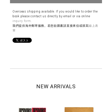
Overseas shipping available. If you would like to order the
book please contact us directly by email or via online
inquiry form
.
我們提供海外郵寄服務。若您欲購書請直接來信或填寫
線上表
單
NEW ARRIVALS