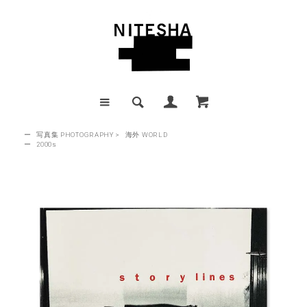
ー
写真集 PHOTOGRAPHY
>
海外 WORLD
ー
2000s