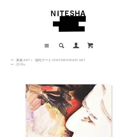
ー
美術 ART
>
現代アート CONTEMPORARY ART
ー
2010s