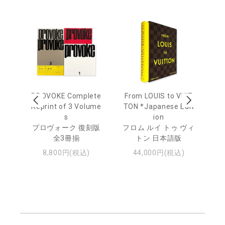
age
PROVOKE Complete
From LOUIS to VUIT
Lo
men
Reprint of 3 Volume
TON *Japanese Edit
s
ion
ル
ジュ
プロヴォーク 復刻版
フロム ルイ トゥ ヴィ
全3冊揃
トン 日本語版
8,800円(税込)
44,000円(税込)