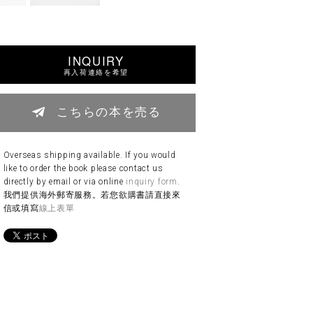
INQUIRY
再入荷連絡を希望
こちらの本を売る
Overseas shipping available. If you would
like to order the book please contact us
directly by email or via online
inquiry form
.
我們提供海外郵寄服務。若您欲購書請直接來
信或填寫
線上表單