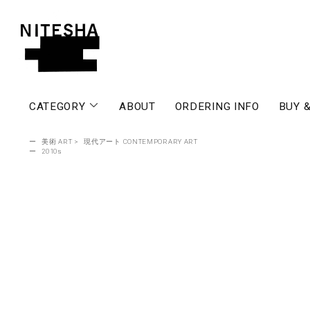
CATEGORY
ABOUT
ORDERING INFO
BUY &
ー
美術 ART
>
現代アート CONTEMPORARY ART
ー
2010s