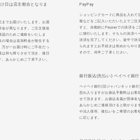
届け日は店主都合となりま
PayPay
ショッピングカードに商品を入れて
報などをご記入いただいた上でご注
宅までお届けいたします。お届
すと、自動的にPaypayでの決済を
料金が異なります。ご注文後改
に移行いたします。そちらの決済ペ
確認のためご連絡をいたしま
決済を完了してください。途中で決
島の場合は追加料金が発生する
られますとお手続きは初めからやり
。万が一お届け時にご不在だっ
すので、何卒ご了承ください。
籍は持ち帰りさせて頂き、後日
す。あらかじめご了承下さい。
銀行振込(先払い) ペイペイ銀行
ペイペイ銀行(旧ジャパンネット銀行
恐れ入りますがお振込手数料はお客
せて頂きます。お振込名義が団体名
あらかじめご連絡頂けると助かりま
や法人様等、後払いをご希望のお客
に応じます。