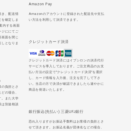
Amazon Pay
頂き、配送情
Amazonのアカウントに登録された配送先や支払
文を確定しま
い方法を利用して決済できます。
ご案内する画面
ージににてご
済画面を閉じ
クレジットカード決済
直しとなりま
クレジットカード決済にはイプシロンの決済代行
サービスを導入しております。ご注文商品のお支
払い方法の設定で"クレジットカード決済"を選択
し、カード情報を入力後、注文を完了して下さ
)
い。当店の方で決済が確認できましたら速やかに
様の負担とさ
商品を発送いたします。
などの場合、
す。また大学
様は別途相談
銀行振込(先払い) 三菱UFJ銀行
恐れ入りますがお振込手数料はお客様の負担とさ
せて頂きます。お振込名義が団体名などの場合、