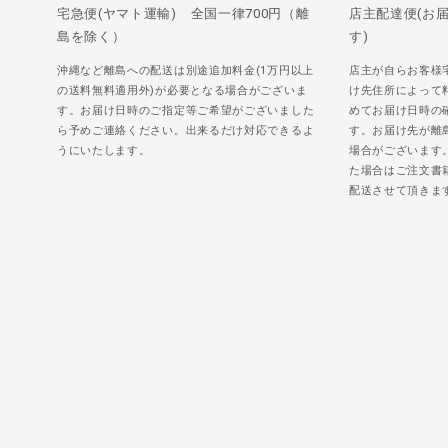
宅急便(ヤマト運輸) 全国一律700円（離
店主配達便(お
島を除く）
す)
沖縄など離島への配送は別途追加料金(1万円以上
店主が自らお客様
の送料無料適用外)が必要となる場合がございま
け先住所によって
す。お届け日時のご指定等ご希望がございました
めてお届け日時の
ら予めご連絡ください。出来るだけ対応できるよ
す。お届け先が離
うにいたします。
場合がございます
た場合はご注文書
配送させて頂きま