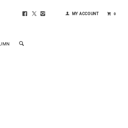
MY ACCOUNT
0
UMN