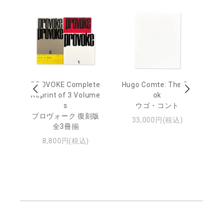
age
PROVOKE Complete
Hugo Comte: The Bo
M
 20
Reprint of 3 Volume
ok
Th
s
ウゴ・コント
ジュ
プロヴォーク 復刻版
33,000円(税込)
全3冊揃
8,800円(税込)