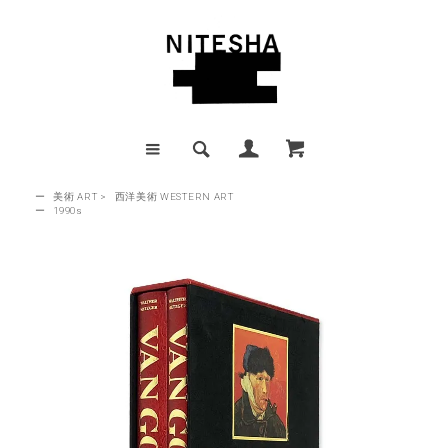
ー
美術 ART
>
西洋美術 WESTERN ART
ー
1990s