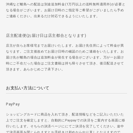
沖縄など離島への配送は別途追加料金(1万円以上の送料無料適用外)が必要と
なる場合がございます。お届け日時のご指定等ご希望がございましたら予め
ご連絡ください。出来るだけ対応できるようにいたします。
店主配達便(お届け日は店主都合となります)
店主が自らお客様宅までお届けいたします。お届け先住所によって料金が異
なります。ご注文後改めてお届け日時の確認のためご連絡をいたします。お
届け先が離島の場合は追加料金が発生する場合がございます。万が一お届け
時にご不在だった場合はご注文書籍は持ち帰りさせて頂き、後日配送させて
頂きます。あらかじめご了承下さい。
お支払い方法について
PayPay
ショッピングカードに商品を入れて頂き、配送情報などをご記入いただいた
上でご注文を確定しますと、自動的にPaypayでの決済をご案内する画面に移
行いたします。そちらの決済ページににてご決済を完了してください。途中
で決済画面を閉じられますとお手続きは初めからやり直しとなりますので、