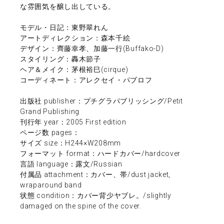
な雰囲気を醸し出している。
モデル・日記：東野翠れん
アートディレクション：森本千絵
デザイン：齊藤幸孝、加藤一行(Buffako-D)
スタイリング：轟木節子
ヘア＆メイク：茅根裕巳(cirque)
コーディネート：アレクセイ・パブロフ
出版社 publisher：プチグラパブリッシング/Petit
Grand Publishing
刊行年 year：2005 First edition
ページ数 pages：
サイズ size：H244×W208mm
フォーマット format：ハードカバー/hardcover
言語 language：露文/Russian
付属品 attachment：カバー、帯/dust jacket,
wraparound band
状態 condition：カバー背少ヤブレ。/slightly
damaged on the spine of the cover.