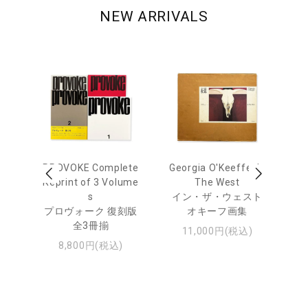
NEW ARRIVALS
out
PROVOKE Complete
Georgia O'Keeffe: In
Ha
Reprint of 3 Volume
The West
te
トゥ
s
イン・ザ・ウェスト
プロヴォーク 復刻版
オキーフ画集
全3冊揃
11,000円(税込)
8,800円(税込)