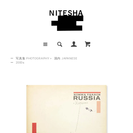
ー
写真集 PHOTOGRAPHY
>
国内 JAPANESE
ー
2000s