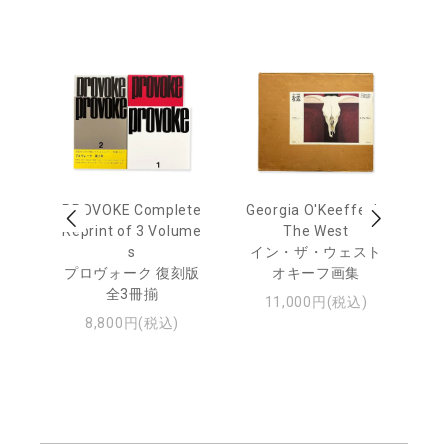
 Ja
PROVOKE Complete
Georgia O'Keeffe: In
Ha
urn
Reprint of 3 Volume
The West
te
s
イン・ザ・ウェスト
日
プロヴォーク 復刻版
オキーフ画集
・ジ
全3冊揃
11,000円(税込)
8,800円(税込)