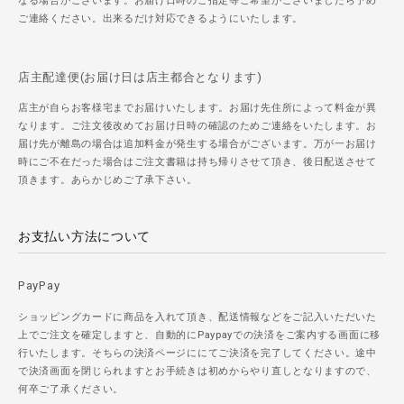
なる場合がございます。お届け日時のご指定等ご希望がございましたら予め
ご連絡ください。出来るだけ対応できるようにいたします。
店主配達便(お届け日は店主都合となります)
店主が自らお客様宅までお届けいたします。お届け先住所によって料金が異
なります。ご注文後改めてお届け日時の確認のためご連絡をいたします。お
届け先が離島の場合は追加料金が発生する場合がございます。万が一お届け
時にご不在だった場合はご注文書籍は持ち帰りさせて頂き、後日配送させて
頂きます。あらかじめご了承下さい。
お支払い方法について
PayPay
ショッピングカードに商品を入れて頂き、配送情報などをご記入いただいた
上でご注文を確定しますと、自動的にPaypayでの決済をご案内する画面に移
行いたします。そちらの決済ページににてご決済を完了してください。途中
で決済画面を閉じられますとお手続きは初めからやり直しとなりますので、
何卒ご了承ください。