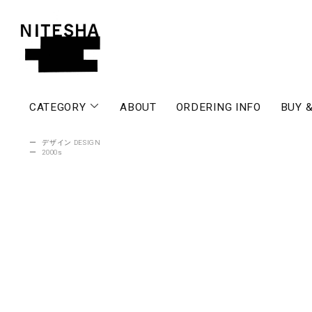
CATEGORY
ABOUT
ORDERING INFO
BUY &
ー
デザイン DESIGN
ー
2000s