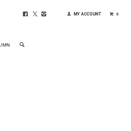
MY ACCOUNT
0
UMN