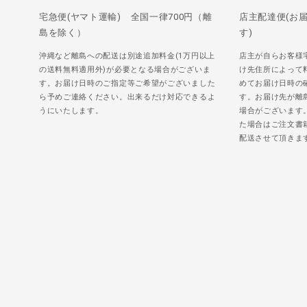
宅急便(ヤマト運輸) 全国一律700円（離
店主配達便(お
島を除く）
す)
沖縄など離島への配送は別途追加料金(1万円以上
店主が自らお客様
の送料無料適用外)が必要となる場合がございま
け先住所によって
す。お届け日時のご指定等ご希望がございました
めてお届け日時の
ら予めご連絡ください。出来るだけ対応できるよ
す。お届け先が離
うにいたします。
場合がございます
た場合はご注文書
配送させて頂きま