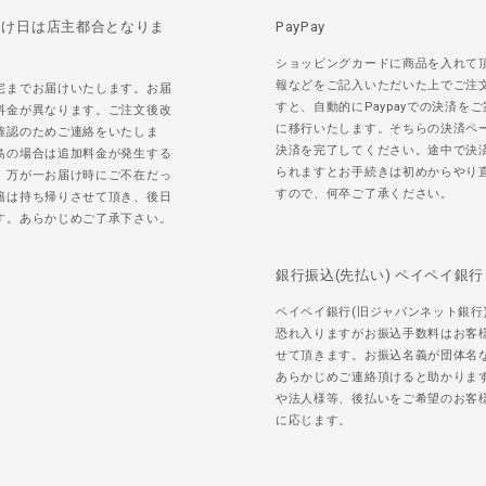
届け日は店主都合となりま
PayPay
ショッピングカードに商品を入れて
報などをご記入いただいた上でご注
宅までお届けいたします。お届
すと、自動的にPaypayでの決済を
料金が異なります。ご注文後改
に移行いたします。そちらの決済ペ
確認のためご連絡をいたしま
決済を完了してください。途中で決
島の場合は追加料金が発生する
られますとお手続きは初めからやり
。万が一お届け時にご不在だっ
すので、何卒ご了承ください。
籍は持ち帰りさせて頂き、後日
す。あらかじめご了承下さい。
銀行振込(先払い) ペイペイ銀行
ペイペイ銀行(旧ジャパンネット銀行
恐れ入りますがお振込手数料はお客
せて頂きます。お振込名義が団体名
あらかじめご連絡頂けると助かりま
や法人様等、後払いをご希望のお客
に応じます。