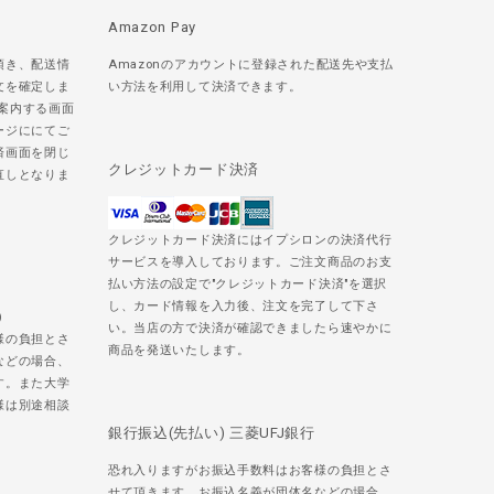
Amazon Pay
頂き、配送情
Amazonのアカウントに登録された配送先や支払
文を確定しま
い方法を利用して決済できます。
ご案内する画面
ージににてご
済画面を閉じ
クレジットカード決済
直しとなりま
クレジットカード決済にはイプシロンの決済代行
サービスを導入しております。ご注文商品のお支
払い方法の設定で"クレジットカード決済"を選択
し、カード情報を入力後、注文を完了して下さ
)
い。当店の方で決済が確認できましたら速やかに
様の負担とさ
商品を発送いたします。
などの場合、
す。また大学
様は別途相談
銀行振込(先払い) 三菱UFJ銀行
恐れ入りますがお振込手数料はお客様の負担とさ
せて頂きます。お振込名義が団体名などの場合、