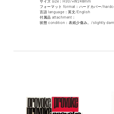
サイズ size：H307×W248mm
フォーマット format：ハードカバー/hardco
言語 language：英文/English
付属品 attachment：
状態 condition：表紙少傷み。/slightly damag