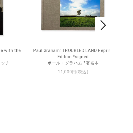
e with the
Paul Graham: TROUBLED LAND Reprint
Fro
Edition *signed
ィッチ
ポール・グラハム *署名本
11,000円(税込)