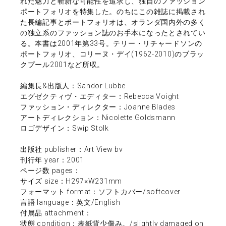
れた魅力と斬新な可能性を追求し、独自のファッション
ポートフォリオを特集した。のちにこの雑誌に掲載され
た長編記事とポートフォリオは、オランダ国内外の多く
の独立系のファッション誌のお手本になったとされてい
る。本書は2001年第33号。テリー・リチャードソンの
ポートフォリオ、コリーヌ・デイ(1962-2010)のブラッ
クプール2001など所収。
編集長&出版人：Sandor Lubbe
エグゼクティヴ・エディター：Rebecca Voight
ファッション・ディレクター：Joanne Blades
アートディレクション：Nicolette Goldsmann
ロゴデザイン：Swip Stolk
出版社 publisher：Art View bv
刊行年 year：2001
ページ数 pages：
サイズ size：H297×W231mm
フォーマット format：ソフトカバー/softcover
言語 language：英文/English
付属品 attachment：
状態 condition：表紙背少傷み。/slightly damaged on