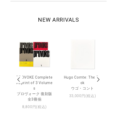
NEW ARRIVALS
age
PROVOKE Complete
Hugo Comte: The Bo
M
 20
Reprint of 3 Volume
ok
Th
s
ウゴ・コント
ジュ
プロヴォーク 復刻版
33,000円(税込)
全3冊揃
8,800円(税込)