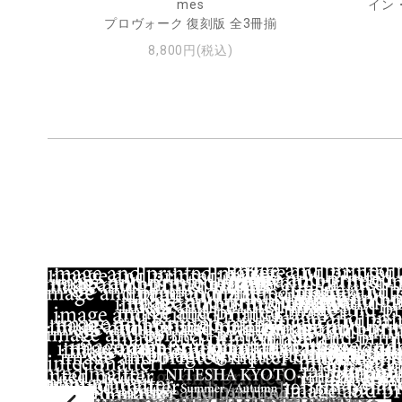
ル
mes
イン
プロヴォーク 復刻版 全3冊揃
8,800円(税込)