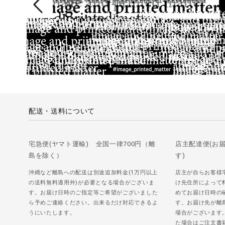
配送・送料について
宅急便(ヤマト運輸) 全国一律700円（離
店主配達便(お
島を除く）
す)
沖縄など離島への配送は別途追加料金(1万円以上
店主が自らお客様
の送料無料適用外)が必要となる場合がございま
け先住所によって
す。お届け日時のご指定等ご希望がございました
めてお届け日時の
ら予めご連絡ください。出来るだけ対応できるよ
す。お届け先が離
うにいたします。
場合がございます
た場合はご注文書