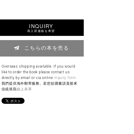
INQUIRY
再入荷連絡を希望
こちらの本を売る
Overseas shipping available. If you would
like to order the book please contact us
directly by email or via online
inquiry form
.
我們提供海外郵寄服務。若您欲購書請直接來
信或填寫
線上表單