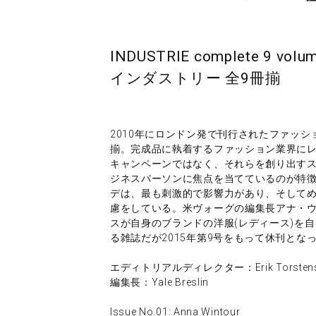
INDUSTRIE complete 9 volum
インダストリー 全9冊揃
2010年にロンドン発で刊行されたファッ
揃。完成品に執着するファッション業界に
キャンペーンではなく、それらを創り出す
ジネスパーソンに焦点を当てているのが特
デは、最も刺激的で影響力があり、そして
慮をしている。米ヴォーグの編集長アナ・
スが自身のブランドの洋服(レディース)を
る雑誌だが2015年第9号をもって休刊とな
エディトリアルディレクター：Erik Torstensso
編集長：Yale Breslin
Issue No.01: Anna Wintour