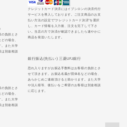
クレジットカード決済にはイプシロンの決済代行
サービスを導入しております。ご注文商品のお支
払い方法の設定で"クレジットカード決済"を選択
し、カード情報を入力後、注文を完了して下さ
)
い。当店の方で決済が確認できましたら速やかに
様の負担とさ
商品を発送いたします。
などの場合、
す。また大学
様は別途相談
銀行振込(先払い) 三菱UFJ銀行
恐れ入りますがお振込手数料はお客様の負担とさ
せて頂きます。お振込名義が団体名などの場合、
あらかじめご連絡頂けると助かります。また大学
や法人様等、後払いをご希望のお客様は別途相談
様の負担とさ
に応じます。
などの場合、
す。また大学
様は別途相談