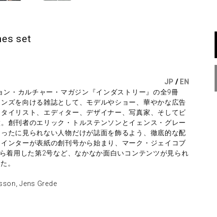
es set
JP
/
EN
ション・カルチャー・マガジン『インダストリー』の全9冊
レンズを向ける雑誌として、モデルやショー、華やかな広告
スタイリスト、エディター、デザイナー、写真家、そしてビ
徴。創刊者のエリック・トルステンソンとイェンス・グレー
めったに見られない人物だけが誌面を飾るよう、徹底的な配
ウインターが表紙の創刊号から始まり、マーク・ジェイコブ
自ら着用した第2号など、なかなか面白いコンテンツが見られ
った。
n, Jens Grede