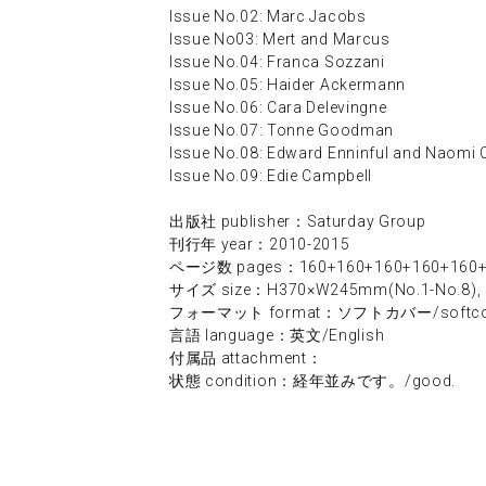
Issue No.02: Marc Jacobs
Issue No03: Mert and Marcus
Issue No.04: Franca Sozzani
Issue No.05: Haider Ackermann
Issue No.06: Cara Delevingne
Issue No.07: Tonne Goodman
Issue No.08: Edward Enninful and Naomi 
Issue No.09: Edie Campbell
出版社 publisher：Saturday Group
刊行年 year：2010-2015
ページ数 pages：160+160+160+160+160+
サイズ size：H370×W245mm(No.1-No.8),
フォーマット format：ソフトカバー/softco
言語 language：英文/English
付属品 attachment：
状態 condition：経年並みです。/good.