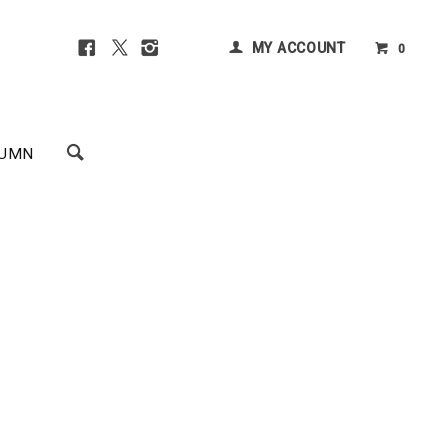
MY ACCOUNT
0
UMN