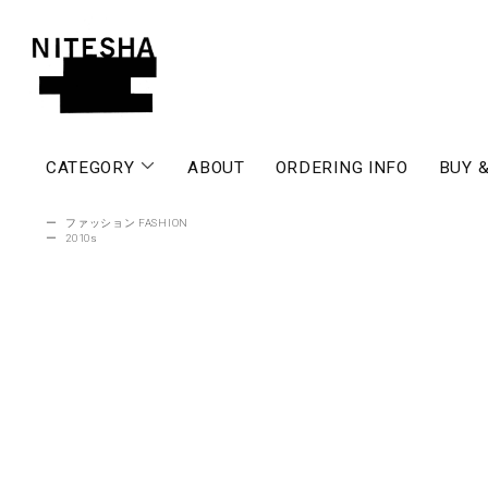
CATEGORY
ABOUT
ORDERING INFO
BUY &
ー
ファッション FASHION
ー
2010s