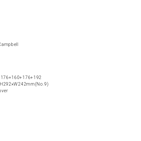
Campbell
176+160+176+192
 H292×W242mm(No.9)
ver