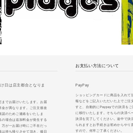
お支払い方法について
届け日は店主都合となりま
PayPay
ショッピングカードに商品を入れて
報などをご記入いただいた上でご注
宅までお届けいたします。お届
すと、自動的にPaypayでの決済を
料金が異なります。ご注文後改
に移行いたします。そちらの決済ペ
確認のためご連絡をいたしま
決済を完了してください。途中で決
島の場合は追加料金が発生する
られますとお手続きは初めからやり
。万が一お届け時にご不在だっ
すので、何卒ご了承ください。
籍は持ち帰りさせて頂き、後日