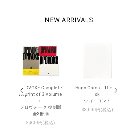
NEW ARRIVALS
age
PROVOKE Complete
Hugo Comte: The Bo
M
 20
Reprint of 3 Volume
ok
Th
s
ウゴ・コント
ジュ
プロヴォーク 復刻版
33,000円(税込)
全3冊揃
8,800円(税込)