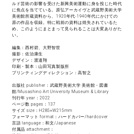
ルド芸術の影響を受けた新興美術運動に身を投じた時代
に焦点を当てている。原弘アーカイヴと武蔵野美術大学
美術館所蔵資料から、1920年代-1940年代にかけての
原の作品を収録。特に戦前の資料は焼失されているた
め、このようにまとまって見られることは大変ありがた
い。
編集：西村碧、大野智世
撮影：佐治康生
デザイン：渡邉翔
印刷・製本：山田写真製版所
プリンティングディレクション：高智之
出版社 publisher：武蔵野美術大学 美術館・図書
館/Musashino Art University Museum & Library
刊行年 year：2022
ページ数 pages：137
サイズ size：H285×W215mm
フォーマット format：ハードカバー/hardcover
言語 language：和文/Japanese
付属品 attachment：