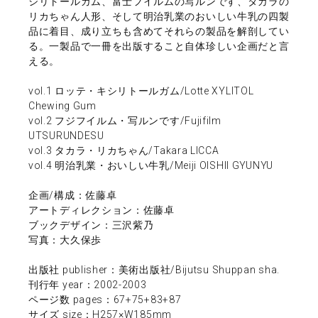
シリトールガム、富士フイルムの写ルンです、タカラの
リカちゃん人形、そして明治乳業のおいしい牛乳の四製
品に着目、成り立ちも含めてそれらの製品を解剖してい
る。一製品で一冊を出版すること自体珍しい企画だと言
える。
vol.1 ロッテ・キシリトールガム/Lotte XYLITOL
Chewing Gum
vol.2 フジフイルム・写ルンです/Fujifilm
UTSURUNDESU
vol.3 タカラ・リカちゃん/Takara LICCA
vol.4 明治乳業・おいしい牛乳/Meiji OISHII GYUNYU
企画/構成：佐藤卓
アートディレクション：佐藤卓
ブックデザイン：三沢紫乃
写真：大久保歩
出版社 publisher：美術出版社/Bijutsu Shuppan sha.
刊行年 year：2002-2003
ページ数 pages：67+75+83+87
サイズ size：H257×W185mm