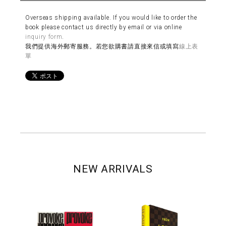
Overseas shipping available. If you would like to order the
book please contact us directly by email or via online
inquiry form
.
我們提供海外郵寄服務。若您欲購書請直接來信或填寫
線上表
單
NEW ARRIVALS