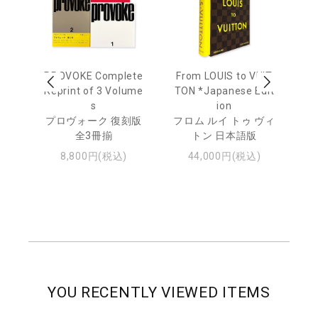
age
PROVOKE Complete
From LOUIS to VUIT
Lo
men
Reprint of 3 Volume
TON *Japanese Edit
s
ion
ル
ジュ
プロヴォーク 復刻版
フロム ルイ トゥ ヴィ
全3冊揃
トン 日本語版
8,800円(税込)
44,000円(税込)
YOU RECENTLY VIEWED ITEMS