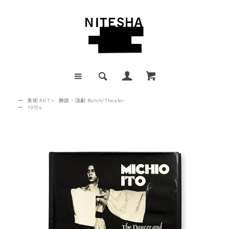
ー
美術 ART
>
舞踏・演劇 Butoh/Theater
ー
1970s