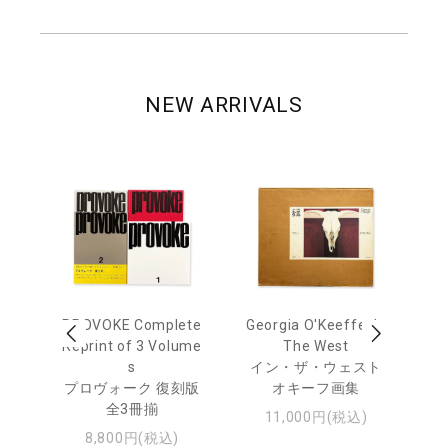
NEW ARRIVALS
out
PROVOKE Complete
Georgia O'Keeffe: In
Ha
Reprint of 3 Volume
The West
te
トゥ
s
イン・ザ・ウェスト
プロヴォーク 復刻版
オキーフ画集
全3冊揃
11,000円(税込)
8,800円(税込)