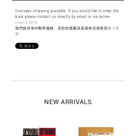
Overseas shipping available. If you would like to order the
book please contact us directly by email or via online
inquiry form
.
我們提供海外郵寄服務。若您欲購書請直接來信或填寫
線上表
單
NEW ARRIVALS