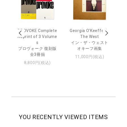
out
PROVOKE Complete
Georgia O'Keeffe: In
Ha
Reprint of 3 Volume
The West
te
トゥ
s
イン・ザ・ウェスト
プロヴォーク 復刻版
オキーフ画集
全3冊揃
11,000円(税込)
8,800円(税込)
YOU RECENTLY VIEWED ITEMS