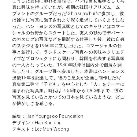
こうした芸術に触れる過程で、ハンは当初趣味として写
真に興味を持っていたが、初期の韓国リアリズム・ムー
ブメントのグループだった"Shinsunwhui"に参加し、彼
は徐々に写真に魅了されより深く追求していくようにな
った。ハン・ヨンスの写真家としてのキャリアはコマー
シャルの分野からスタートした。友人の勧めでデパート
のカタログの写真などを撮影する仕事した後、彼は自身
のスタジオを1966年に立ち上げた。コマーシャルの仕
事と並行して、ランドスケープ写真への興味やクリエテ
ィブなプロジェクトにも関わり、韓国を代表する写真家
の一人となっていた。1980年以降は国内外で個展を開
催したり、グループ展へ参加した。本書はハン・ヨンス
没後15年を記念して、彼のご息女が企画し制作した写
真集第二弾で『子ども』を中心とした「人」をテーマに
編まれた写真集。時代は1956年から1963年まで。彼の
写真を見ているとかつての日本を見ているような、どこ
か懐かしさを感じる。
編集：Han Youngsoo Foundation
デザイン：Han Sunjung
テキスト：Lee Mun-Woong