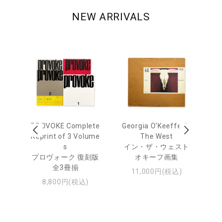
NEW ARRIVALS
 Ja
PROVOKE Complete
Georgia O'Keeffe: In
Ha
urn
Reprint of 3 Volume
The West
te
s
イン・ザ・ウェスト
日
プロヴォーク 復刻版
オキーフ画集
・ジ
全3冊揃
11,000円(税込)
8,800円(税込)