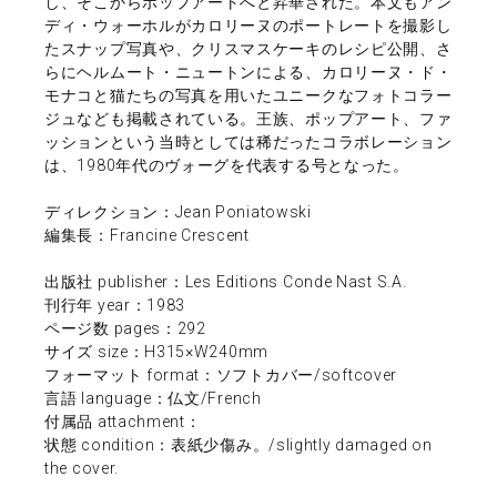
し、そこからポップアートへと昇華された。本文もアン
ディ・ウォーホルがカロリーヌのポートレートを撮影し
たスナップ写真や、クリスマスケーキのレシピ公開、さ
らにヘルムート・ニュートンによる、カロリーヌ・ド・
モナコと猫たちの写真を用いたユニークなフォトコラー
ジュなども掲載されている。王族、ポップアート、ファ
ッションという当時としては稀だったコラボレーション
は、1980年代のヴォーグを代表する号となった。
ディレクション：Jean Poniatowski
編集長：Francine Crescent
出版社 publisher：Les Editions Conde Nast S.A.
刊行年 year：1983
ページ数 pages：292
サイズ size：H315×W240mm
フォーマット format：ソフトカバー/softcover
言語 language：仏文/French
付属品 attachment：
状態 condition：表紙少傷み。/slightly damaged on
the cover.