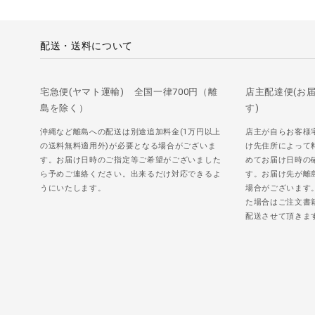
配送・送料について
宅急便(ヤマト運輸) 全国一律700円（離
店主配達便(お
島を除く）
す)
沖縄など離島への配送は別途追加料金(1万円以上
店主が自らお客様
の送料無料適用外)が必要となる場合がございま
け先住所によって
す。お届け日時のご指定等ご希望がございました
めてお届け日時の
ら予めご連絡ください。出来るだけ対応できるよ
す。お届け先が離
うにいたします。
場合がございます
た場合はご注文書
配送させて頂きま