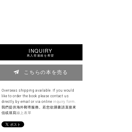
INQUIRY
再入荷連絡を希望
こちらの本を売る
Overseas shipping available. If you would
like to order the book please contact us
directly by email or via online
inquiry form
.
我們提供海外郵寄服務。若您欲購書請直接來
信或填寫
線上表單