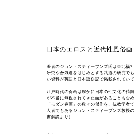
日本のエロスと近代性風俗画
著者のジョン・スティーブンズ氏は東北福
研究や合気道をはじめとする武道の研究で
い資料が英語と日本語併記で掲載されてい
江戸時代の春画は確かに日本の性文化の精
が不当に無視されてきた面があることも否め
「モダン春画」の数々の傑作を、仏教学者
人者でもあるジョン・スティーブンズ教授
書解説より）