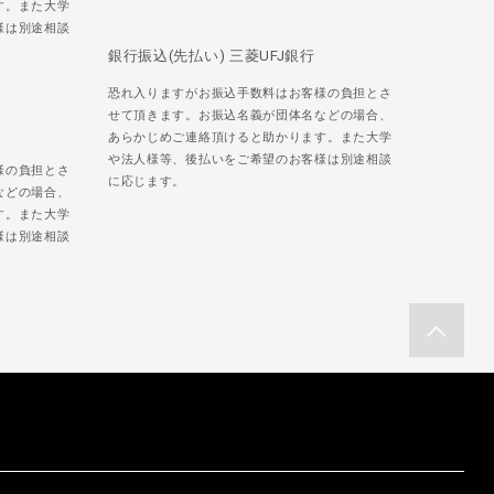
す。また大学
様は別途相談
銀行振込(先払い) 三菱UFJ銀行
恐れ入りますがお振込手数料はお客様の負担とさ
せて頂きます。お振込名義が団体名などの場合、
あらかじめご連絡頂けると助かります。また大学
や法人様等、後払いをご希望のお客様は別途相談
様の負担とさ
に応じます。
などの場合、
す。また大学
様は別途相談