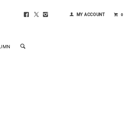
MY ACCOUNT
0
UMN