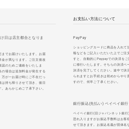
お支払い方法について
届け日は店主都合となりま
PayPay
ショッピングカードに商品を入れて
報などをご記入いただいた上でご注
宅までお届けいたします。お届
すと、自動的にPaypayでの決済を
料金が異なります。ご注文後改
に移行いたします。そちらの決済ペ
確認のためご連絡をいたしま
決済を完了してください。途中で決
島の場合は追加料金が発生する
られますとお手続きは初めからやり
。万が一お届け時にご不在だっ
すので、何卒ご了承ください。
籍は持ち帰りさせて頂き、後日
す。あらかじめご了承下さい。
銀行振込(先払い) ペイペイ銀行
ペイペイ銀行(旧ジャパンネット銀行
恐れ入りますがお振込手数料はお客
せて頂きます。お振込名義が団体名