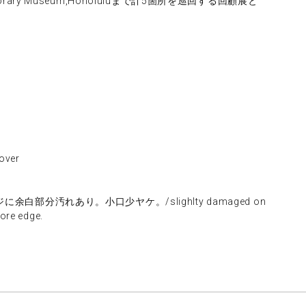
porary Museum,Honoluluまで計5箇所を巡回する回顧展と
ver
に余白部分汚れあり。小口少ヤケ。/slighlty damaged on
fore edge.