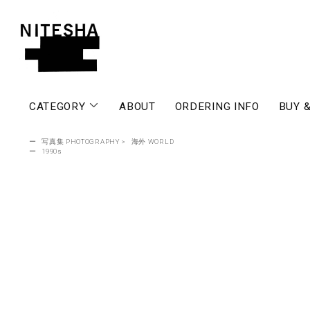
CATEGORY
ABOUT
ORDERING INFO
BUY &
ー
写真集 PHOTOGRAPHY
>
海外 WORLD
ー
1990s