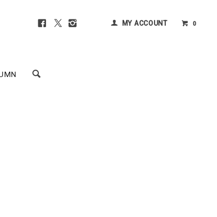
MY ACCOUNT
0
UMN