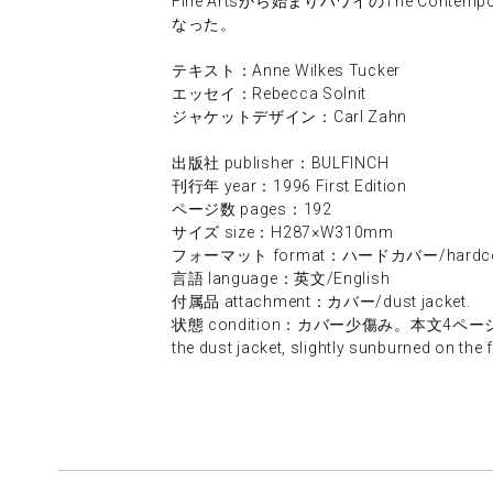
Fine Artsから始まりハワイのThe Contem
なった。
テキスト：Anne Wilkes Tucker
エッセイ：Rebecca Solnit
ジャケットデザイン：Carl Zahn
出版社 publisher：BULFINCH
刊行年 year：1996 First Edition
ページ数 pages：192
サイズ size：H287×W310mm
フォーマット format：ハードカバー/hardco
言語 language：英文/English
付属品 attachment：カバー/dust jacket.
状態 condition：カバー少傷み。本文4ページ
the dust jacket, slightly sunburned on the 