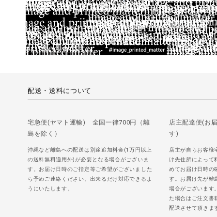
配送・送料について
宅急便(ヤマト運輸) 全国一律700円（離
店主配達便(お
島を除く）
す)
沖縄など離島への配送は別途追加料金(1万円以上
店主が自らお客様
の送料無料適用外)が必要となる場合がございま
け先住所によって
す。お届け日時のご指定等ご希望がございました
めてお届け日時の
ら予めご連絡ください。出来るだけ対応できるよ
す。お届け先が離
うにいたします。
場合がございます
た場合はご注文書
配送させて頂きま