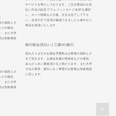
サービスを導入しております。ご注文商品のお支
払い方法の設定で"クレジットカード決済"を選択
し、カード情報を入力後、注文を完了して下さ
)
い。当店の方で決済が確認できましたら速やかに
様の負担とさ
商品を発送いたします。
などの場合、
す。また大学
様は別途相談
銀行振込(先払い) 三菱UFJ銀行
恐れ入りますがお振込手数料はお客様の負担とさ
せて頂きます。お振込名義が団体名などの場合、
あらかじめご連絡頂けると助かります。また大学
や法人様等、後払いをご希望のお客様は別途相談
様の負担とさ
に応じます。
などの場合、
す。また大学
様は別途相談