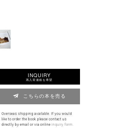
INQUIRY
再入荷連絡を希望
こちらの本を売る
Overseas shipping available. If you would
like to order the book please contact us
directly by email or via online
inquiry form
.